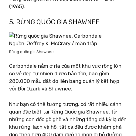
(1965).
5. RỪNG QUỐC GIA SHAWNEE
Nguồn: Jeffrey K. McCrary / màn trập
Rừng quốc gia Shawnee
Carbondale nằm ở rìa của một khu vực rộng lớn
có vẻ đẹp tự nhiên được bảo tồn, bao gồm
280.000 mẫu đất do liên bang quản lý kết hợp
với Đồi Ozark và Shawnee.
Như bạn có thể tưởng tượng, có rất nhiều cảnh
quan đặc biệt tại Rừng Quốc gia Shawnee, từ
những con dốc gồ ghề và những tảng đá kỳ lạ đến
khu rừng, lạch và hồ, tất cả đều được khám phá
dọc theo hơn 400 dặm đường mòn đi bộ đường