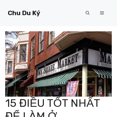
Chuyển
đến
Chu Du Ký
Menu
nội
dung
15 ĐIỀU TỐT NHẤT
ĐỂ LÀM Ở