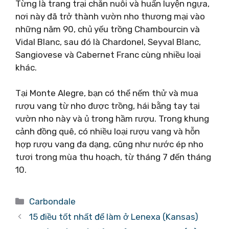
Từng là trang trại chăn nuôi và huấn luyện ngựa,
nơi này đã trở thành vườn nho thương mại vào
những năm 90, chủ yếu trồng Chambourcin và
Vidal Blanc, sau đó là Chardonel, Seyval Blanc,
Sangiovese và Cabernet Franc cùng nhiều loại
khác.
Tại Monte Alegre, bạn có thể nếm thử và mua
rượu vang từ nho được trồng, hái bằng tay tại
vườn nho này và ủ trong hầm rượu. Trong khung
cảnh đồng quê, có nhiều loại rượu vang và hỗn
hợp rượu vang đa dạng, cũng như nước ép nho
tươi trong mùa thu hoạch, từ tháng 7 đến tháng
10.
Danh
Carbondale
mục
15 điều tốt nhất để làm ở Lenexa (Kansas)