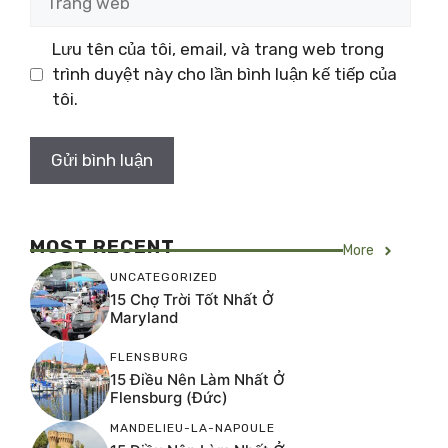
web
Lưu tên của tôi, email, và trang web trong
trình duyệt này cho lần bình luận kế tiếp của
tôi.
MOST RECENT
More
UNCATEGORIZED
15 Chợ Trời Tốt Nhất Ở
Maryland
FLENSBURG
15 Điều Nên Làm Nhất Ở
Flensburg (Đức)
MANDELIEU-LA-NAPOULE