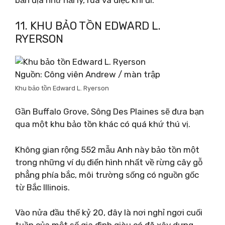
bản địa như hải ly, rùa và diệc khi đi.
11. KHU BẢO TỒN EDWARD L.
RYERSON
Nguồn: Công viên Andrew / màn trập
Khu bảo tồn Edward L. Ryerson
Gần Buffalo Grove, Sông Des Plaines sẽ đưa bạn
qua một khu bảo tồn khác có quá khứ thú vị.
Không gian rộng 552 mẫu Anh này bảo tồn một
trong những ví dụ điển hình nhất về rừng cây gỗ
phẳng phía bắc, môi trường sống có nguồn gốc
từ Bắc Illinois.
Vào nửa đầu thế kỷ 20, đây là nơi nghỉ ngơi cuối