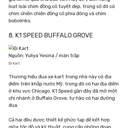
loạt loài chim đồng cỏ tuyệt đẹp, trong số đó có
chim chiền chiện đồng cỏ phía đông và chim
bobolinks.
8. K1 SPEED ​​BUFFALO GROVE
Nguồn: Yuliya Yesina / màn trập
Đi Kart
Thương hiệu đua xe kart trong nhà này có địa
điểm trên khắp nước Mỹ, trong đó có hai địa điểm
ở khu vực Chicago. K1 Speed ​​gần đây đã mở một
chi nhánh ở Buffalo Grove, tự hào có hai đường
đua.
Cả hai đều được thiết kế phức tạp để kết hợp
giữa tốc độ và kỹ thuật, cung cấp những đoạn