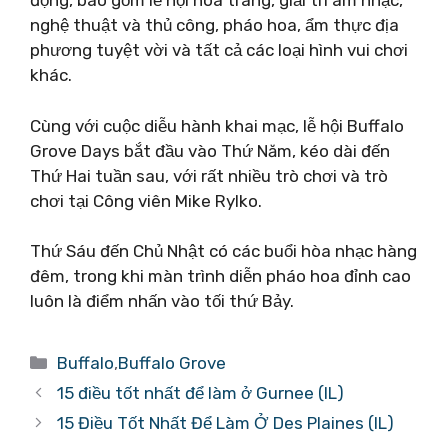
động, bao gồm lễ hội hóa trang, giải trí âm nhạc,
nghệ thuật và thủ công, pháo hoa, ẩm thực địa
phương tuyệt vời và tất cả các loại hình vui chơi
khác.
Cùng với cuộc diễu hành khai mạc, lễ hội Buffalo
Grove Days bắt đầu vào Thứ Năm, kéo dài đến
Thứ Hai tuần sau, với rất nhiều trò chơi và trò
chơi tại Công viên Mike Rylko.
Thứ Sáu đến Chủ Nhật có các buổi hòa nhạc hàng
đêm, trong khi màn trình diễn pháo hoa đỉnh cao
luôn là điểm nhấn vào tối thứ Bảy.
Danh
Buffalo
,
Buffalo Grove
mục
15 điều tốt nhất để làm ở Gurnee (IL)
15 Điều Tốt Nhất Để Làm Ở Des Plaines (IL)