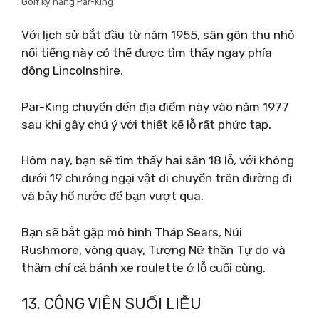
Golf kỹ năng Par-King
Với lịch sử bắt đầu từ năm 1955, sân gôn thu nhỏ
nổi tiếng này có thể được tìm thấy ngay phía
đông Lincolnshire.
Par-King chuyển đến địa điểm này vào năm 1977
sau khi gây chú ý với thiết kế lỗ rất phức tạp.
Hôm nay, bạn sẽ tìm thấy hai sân 18 lỗ, với không
dưới 19 chướng ngại vật di chuyển trên đường đi
và bảy hố nước để bạn vượt qua.
Bạn sẽ bắt gặp mô hình Tháp Sears, Núi
Rushmore, vòng quay, Tượng Nữ thần Tự do và
thậm chí cả bánh xe roulette ở lỗ cuối cùng.
13. CÔNG VIÊN SUỐI LIỄU