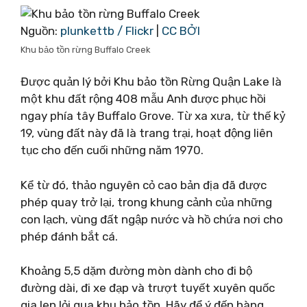
Nguồn:
plunkettb / Flickr
|
CC BỞI
Khu bảo tồn rừng Buffalo Creek
Được quản lý bởi Khu bảo tồn Rừng Quận Lake là
một khu đất rộng 408 mẫu Anh được phục hồi
ngay phía tây Buffalo Grove. Từ xa xưa, từ thế kỷ
19, vùng đất này đã là trang trại, hoạt động liên
tục cho đến cuối những năm 1970.
Kể từ đó, thảo nguyên cỏ cao bản địa đã được
phép quay trở lại, trong khung cảnh của những
con lạch, vùng đất ngập nước và hồ chứa nơi cho
phép đánh bắt cá.
Khoảng 5,5 dặm đường mòn dành cho đi bộ
đường dài, đi xe đạp và trượt tuyết xuyên quốc
gia len lỏi qua khu bảo tồn. Hãy để ý đến hàng