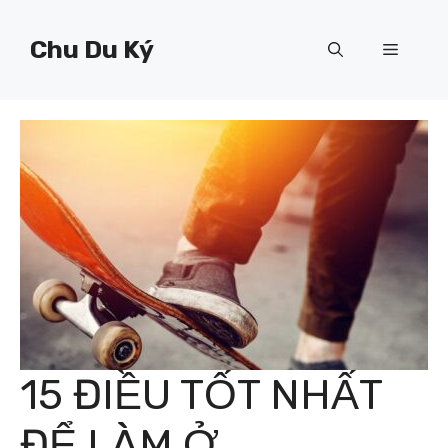
Chuyển
đến
Chu Du Ký
Menu
nội
dung
15 ĐIỀU TỐT NHẤT
ĐỂ LÀM Ở