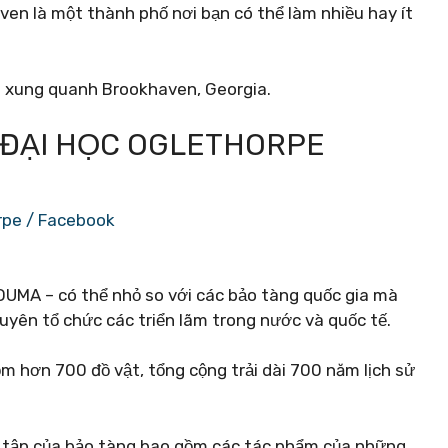
ven là một thành phố nơi bạn có thể làm nhiều hay ít
và xung quanh Brookhaven, Georgia.
T ĐẠI HỌC OGLETHORPE
rpe / Facebook
OUMA – có thể nhỏ so với các bảo tàng quốc gia mà
yên tổ chức các triển lãm trong nước và quốc tế.
m hơn 700 đồ vật, tổng cộng trải dài 700 năm lịch sử
u tập của bảo tàng bao gồm các tác phẩm của những