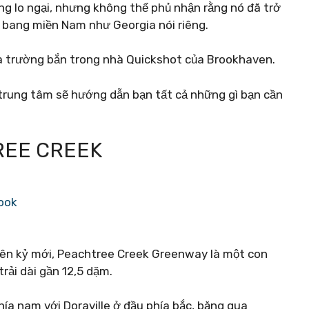
ng lo ngại, nhưng không thể phủ nhận rằng nó đã trở
 bang miền Nam như Georgia nói riêng.
à trường bắn trong nhà Quickshot của Brookhaven.
 trung tâm sẽ hướng dẫn bạn tất cả những gì bạn cần
REE CREEK
ook
iên kỷ mới, Peachtree Creek Greenway là một con
rải dài gần 12,5 dặm.
a nam với Doraville ở đầu phía bắc, băng qua