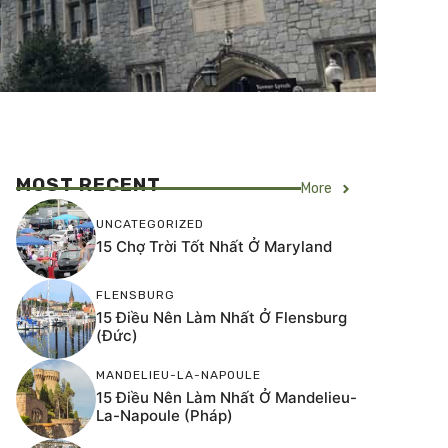
MOST RECENT
More
UNCATEGORIZED
15 Chợ Trời Tốt Nhất Ở Maryland
FLENSBURG
15 Điều Nên Làm Nhất Ở Flensburg
(Đức)
MANDELIEU-LA-NAPOULE
15 Điều Nên Làm Nhất Ở Mandelieu-
La-Napoule (Pháp)