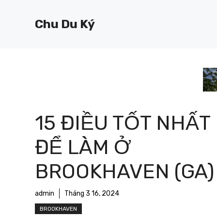
Chuyển
đến
Chu Du Ký
nội
dung
15 ĐIỀU TỐT NHẤT
ĐỂ LÀM Ở
BROOKHAVEN (GA)
admin
Tháng 3 16, 2024
BROOKHAVEN