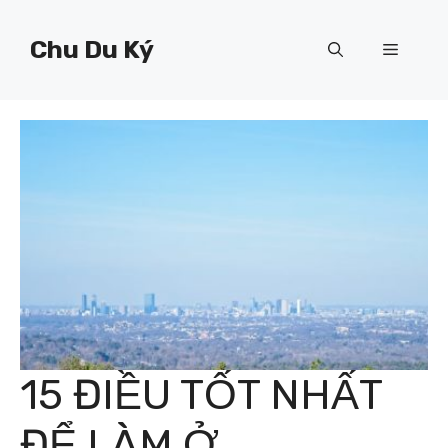
Chuyển
đến
Chu Du Ký
Menu
nội
dung
15 ĐIỀU TỐT NHẤT
ĐỂ LÀM Ở