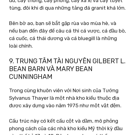
du, cây thông, cây phong, cây xá xị và cây tuyết
tùng, đôi khi đi qua những tảng đá granit khá lớn.
Bên bờ ao, bạn sẽ bắt gặp rùa vào mùa hè, và
nếu bạn đến đây để câu cá thì cá vược, cá đầu bò,
cá cuốc, cá thái dương và cá bluegill là những
loài chính.
9. TRUNG TÂM TÀI NGUYÊN GILBERT L.
BEAN BARN VÀ MARY BEAN
CUNNINGHAM
Trong cùng khuôn viên với Nơi sinh của Tướng
Sylvanus Thayer là một nhà kho kiểu thuộc địa
được xây dựng vào năm 1975 như một vật đệm.
Cấu trúc này có kết cấu cột và dầm, mô phỏng
phong cách của các nhà kho kiểu Mỹ thời kỳ đầu