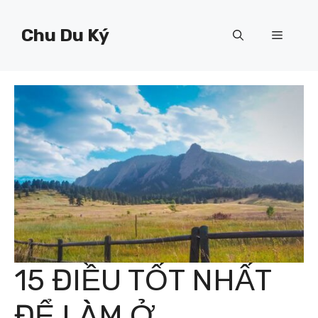
Chuyển
đến
Chu Du Ký
Menu
nội
dung
15 ĐIỀU TỐT NHẤT
ĐỂ LÀM Ở