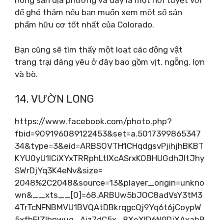
nông sản địa phương và đây là một nơi tuyệt vời
để ghé thăm nếu bạn muốn xem một số sản
phẩm hữu cơ tốt nhất của Colorado.
Bạn cũng sẽ tìm thấy một loạt các động vật
trang trại đáng yêu ở đây bao gồm vịt, ngỗng, lợn
và bò.
14. VƯỜN LONG
https://www.facebook.com/photo.php?
fbid=909196089122453&set=a.5017399865347
34&type=3&eid=ARBSOVTH1CHqdgsvPjihjhBKBT
KYU0yU1lCiXYxTRRphLtlXcASrxKOBHUGdhJItJhy
SWrDjYq3K4eNv&size=
2048%2C2048&source=13&player_origin=unkno
wn&__xts__[0]=68.ARBUw5bJOC8adVsY3tM3
4TrTcNFNBMVU1BVQAtDBkrqgcQj9Yq6t6jCoypW
5xfhElZlhnwuq_Aiz7dC5x_8XeXID6N9DjXAxabR