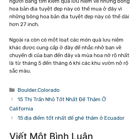
người đang tìm kiếm quà lưu niệm về những bông
hoa bản địa tuyệt đẹp này có thể mua ở đây vì
những bông hoa bản địa tuyệt đẹp này có thể dài
hơn 27 inch.
Ngoài ra còn có một loạt các món quà lưu niệm
khác được cung cấp ở đây để nhắc nhở bạn về
chuyến đi của bạn đến đây và mùa hoa nở rộ nhất
là từ tháng 5 đến tháng 6 khi các khu vườn nở rộ
sắc màu.
Danh
Boulder
,
Colorado
mục
15 Thị Trấn Nhỏ Tốt Nhất Để Thăm Ở
California
15 địa điểm tốt nhất để ghé thăm ở Ecuador
Viết Một Bình Luận