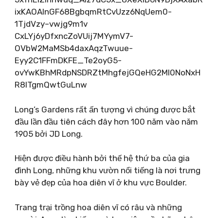
ixKAOAInGF68BgbqmRtCvUzz6NqUem0-
1TjdVzy–vwjg9m1v
CxLYj6yDfxncZoVUij7MYymV7-
OVbW2MaMSb4daxAqzTwuue-
Eyy2C1FFmDKFE_Te2oyG5-
ovYwKBhMRdpNSDRZtMhgfejGQeHG2Ml0NoNxH
R8ITgmQwtGuLnw
Long’s Gardens rất ấn tượng vì chúng được bắt
đầu lần đầu tiên cách đây hơn 100 năm vào năm
1905 bởi JD Long.
Hiện được điều hành bởi thế hệ thứ ba của gia
đình Long, những khu vườn nổi tiếng là nơi trưng
bày vẻ đẹp của hoa diên vĩ ở khu vực Boulder.
Trang trại trồng hoa diên vĩ có râu và những