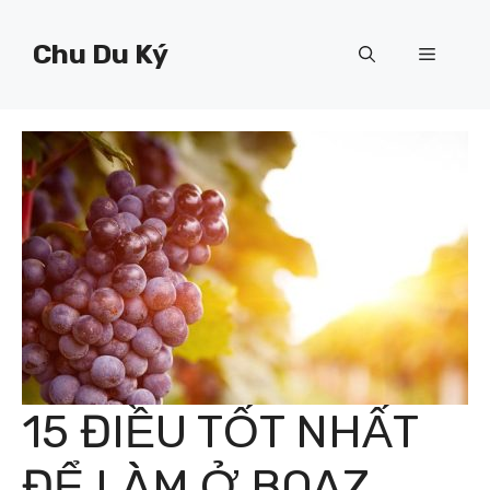
Chuyển
đến
Chu Du Ký
Menu
nội
dung
15 ĐIỀU TỐT NHẤT
ĐỂ LÀM Ở BOAZ