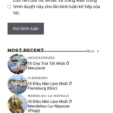
Lưu tên của tôi, email, và trang web trong
trình duyệt này cho lần bình luận kế tiếp của
tôi.
MOST RECENT
More
UNCATEGORIZED
15 Chợ Trời Tốt Nhất Ở
Maryland
FLENSBURG
15 Điều Nên Làm Nhất Ở
Flensburg (Đức)
MANDELIEU-LA-NAPOULE
15 Điều Nên Làm Nhất Ở
Mandelieu-La-Napoule
(Pháp)