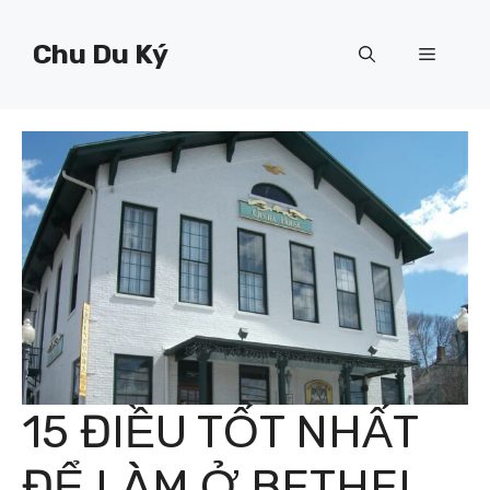
Chuyển
đến
Chu Du Ký
Menu
nội
dung
15 ĐIỀU TỐT NHẤT
ĐỂ LÀM Ở BETHEL