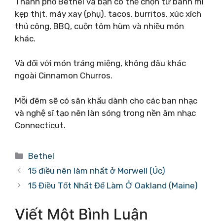
Thành phố Bethel và bạn có thể chọn từ bánh mì
kẹp thịt, máy xay (phụ), tacos, burritos, xúc xích
thủ công, BBQ, cuộn tôm hùm và nhiều món
khác.
Và đối với món tráng miệng, không đâu khác
ngoài Cinnamon Churros.
Mỗi đêm sẽ có sân khấu dành cho các ban nhạc
và nghệ sĩ tạo nên làn sóng trong nền âm nhạc
Connecticut.
Danh
Bethel
mục
15 điều nên làm nhất ở Morwell (Úc)
15 Điều Tốt Nhất Để Làm Ở Oakland (Maine)
Viết Một Bình Luận