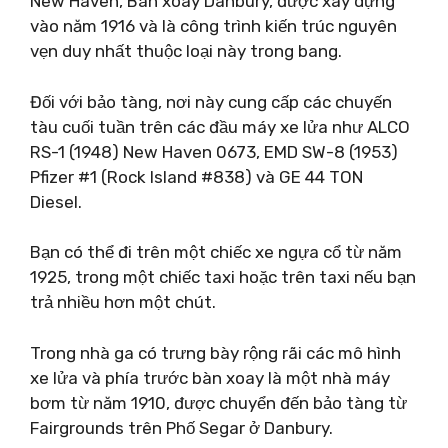
New Haven, Bàn xoay Danbury, được xây dựng
vào năm 1916 và là công trình kiến ​​trúc nguyên
vẹn duy nhất thuộc loại này trong bang.
Đối với bảo tàng, nơi này cung cấp các chuyến
tàu cuối tuần trên các đầu máy xe lửa như ALCO
RS-1 (1948) New Haven 0673, EMD SW-8 (1953)
Pfizer #1 (Rock Island #838) và GE 44 TON
Diesel.
Bạn có thể đi trên một chiếc xe ngựa cổ từ năm
1925, trong một chiếc taxi hoặc trên taxi nếu bạn
trả nhiều hơn một chút.
Trong nhà ga có trưng bày rộng rãi các mô hình
xe lửa và phía trước bàn xoay là một nhà máy
bơm từ năm 1910, được chuyển đến bảo tàng từ
Fairgrounds trên Phố Segar ở Danbury.