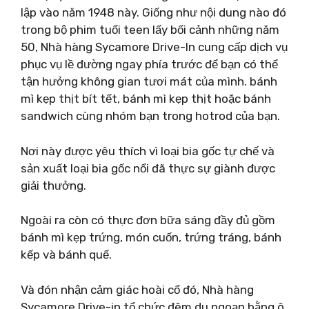
lập vào năm 1948 này. Giống như nội dung nào đó
trong bộ phim tuổi teen lấy bối cảnh những năm
50, Nhà hàng Sycamore Drive-In cung cấp dịch vụ
phục vụ lề đường ngay phía trước để bạn có thể
tận hưởng không gian tươi mát của mình. bánh
mì kẹp thịt bít tết, bánh mì kẹp thịt hoặc bánh
sandwich cùng nhóm bạn trong hotrod của bạn.
Nơi này được yêu thích vì loại bia gốc tự chế và
sản xuất loại bia gốc nổi đã thực sự giành được
giải thưởng.
Ngoài ra còn có thực đơn bữa sáng đầy đủ gồm
bánh mì kẹp trứng, món cuốn, trứng tráng, bánh
kếp và bánh quế.
Và đón nhận cảm giác hoài cổ đó, Nhà hàng
Sycamore Drive-in tổ chức đêm du ngoạn bằng ô