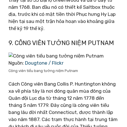
thấy tại số 55 Đại lộ Greenwood và đã ở đây từ
năm 1768. Ban đầu nó có thiết kế Saltbox thuộc
địa, trước khi có mặt tiền thời Phục hưng Hy Lạp
hiện tại sau một trận hỏa hoạn vào khoảng giữa
thế kỷ 19 thế kỷ.
9. CÔNG VIÊN TƯỞNG NIỆM PUTNAM
Nguồn:
Dougtone / Flickr
Công viên tiểu bang tưởng niệm Putnam
Cách Công viên Bang Collis P. Huntington không
xa về phía tây là nơi đóng quân mùa đông của
Quân đội Lục địa từ tháng 12 năm 1778 đến
tháng 5 năm 1779. Đây cũng là công viên tiểu
bang lâu đời nhất Connecticut, được thành lập
vào năm 1887. Các trạm thực hành tại trung tâm
du khách đi sâu về cuộc đời của Thiếu tướng