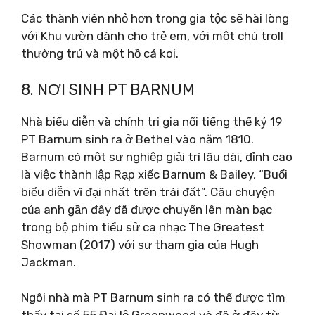
Các thành viên nhỏ hơn trong gia tộc sẽ hài lòng
với Khu vườn dành cho trẻ em, với một chú troll
thường trú và một hồ cá koi.
8. NƠI SINH PT BARNUM
Nhà biểu diễn và chính trị gia nổi tiếng thế kỷ 19
PT Barnum sinh ra ở Bethel vào năm 1810.
Barnum có một sự nghiệp giải trí lâu dài, đỉnh cao
là việc thành lập Rạp xiếc Barnum & Bailey, “Buổi
biểu diễn vĩ đại nhất trên trái đất”. Câu chuyện
của anh gần đây đã được chuyển lên màn bạc
trong bộ phim tiểu sử ca nhạc The Greatest
Showman (2017) với sự tham gia của Hugh
Jackman.
Ngôi nhà mà PT Barnum sinh ra có thể được tìm