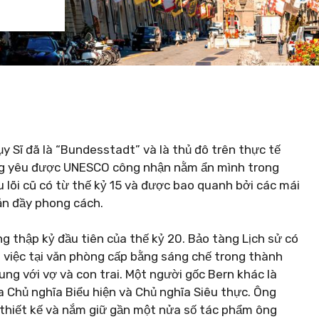
y Sĩ đã là “Bundesstadt” và là thủ đô trên thực tế
ng yêu được UNESCO công nhận nằm ẩn mình trong
 lõi cũ có từ thế kỷ 15 và được bao quanh bởi các mái
ăn đầy phong cách.
g thập kỷ đầu tiên của thế kỷ 20. Bảo tàng Lịch sử có
m việc tại văn phòng cấp bằng sáng chế trong thành
ng với vợ và con trai. Một người gốc Bern khác là
ủa Chủ nghĩa Biểu hiện và Chủ nghĩa Siêu thực. Ông
 thiết kế và nắm giữ gần một nửa số tác phẩm ông