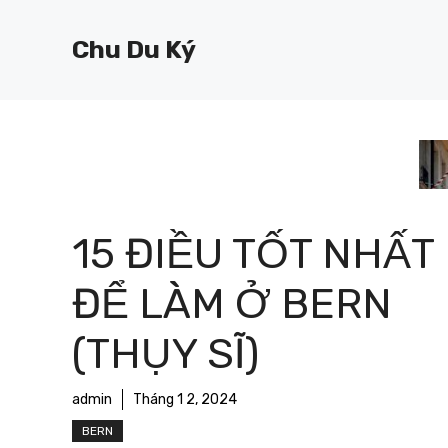
Chuyển
đến
Chu Du Ký
nội
dung
15 ĐIỀU TỐT NHẤT
ĐỂ LÀM Ở BERN
(THỤY SĨ)
admin
Tháng 1 2, 2024
BERN