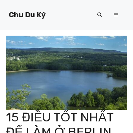
Chuyển
đến
Chu Du Ký
Menu
nội
dung
15 ĐIỀU TỐT NHẤT
ĐỂ LÀM Ở BERLIN