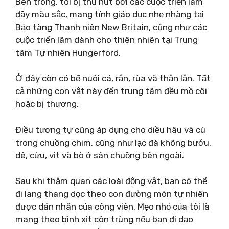
Bên trong, tôi bị thu hút bởi các cuộc triển lãm
đầy màu sắc, mang tính giáo dục nhẹ nhàng tại
Bảo tàng Thanh niên New Britain, cũng như các
cuộc triển lãm dành cho thiên nhiên tại Trung
tâm Tự nhiên Hungerford.
Ở đây còn có bể nuôi cá, rắn, rùa và thằn lằn. Tất
cả những con vật này đến trung tâm đều mồ côi
hoặc bị thương.
Điều tương tự cũng áp dụng cho diều hâu và cú
trong chuồng chim, cũng như lạc đà không bướu,
dê, cừu, vịt và bò ở sân chuồng bên ngoài.
Sau khi thăm quan các loài động vật, bạn có thể
đi lang thang dọc theo con đường mòn tự nhiên
được dán nhãn của công viên. Mẹo nhỏ của tôi là
mang theo bình xịt côn trùng nếu bạn đi dạo