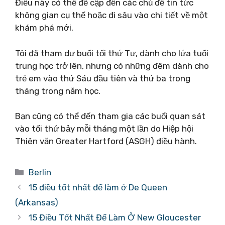
Điều này có thể đề cập đến các chủ đề tin tức
không gian cụ thể hoặc đi sâu vào chi tiết về một
khám phá mới.
Tôi đã tham dự buổi tối thứ Tư, dành cho lứa tuổi
trung học trở lên, nhưng có những đêm dành cho
trẻ em vào thứ Sáu đầu tiên và thứ ba trong
tháng trong năm học.
Bạn cũng có thể đến tham gia các buổi quan sát
vào tối thứ bảy mỗi tháng một lần do Hiệp hội
Thiên văn Greater Hartford (ASGH) điều hành.
Danh
Berlin
mục
15 điều tốt nhất để làm ở De Queen
(Arkansas)
15 Điều Tốt Nhất Để Làm Ở New Gloucester