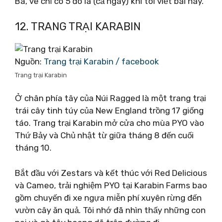
Ba, vé chỉ có 5 đô la (cả ngày) khi tôi viết bài này.
12. TRANG TRẠI KARABIN
Nguồn:
Trang trại Karabin / facebook
Trang trại Karabin
Ở chân phía tây của Núi Ragged là một trang trại
trái cây tinh túy của New England trồng 17 giống
táo. Trang trại Karabin mở cửa cho mùa PYO vào
Thứ Bảy và Chủ nhật từ giữa tháng 8 đến cuối
tháng 10.
Bắt đầu với Zestars và kết thúc với Red Delicious
và Cameo, trải nghiệm PYO tại Karabin Farms bao
gồm chuyến đi xe ngựa miễn phí xuyên rừng đến
vườn cây ăn quả. Tôi nhớ đã nhìn thấy những con