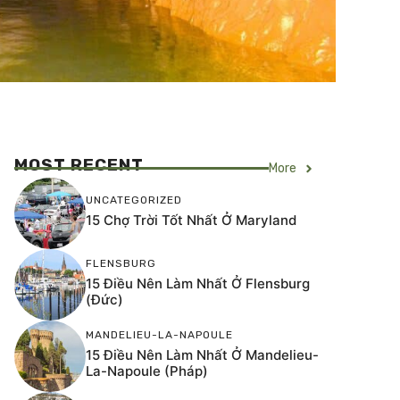
MOST RECENT
More
UNCATEGORIZED
15 Chợ Trời Tốt Nhất Ở Maryland
FLENSBURG
15 Điều Nên Làm Nhất Ở Flensburg
(Đức)
MANDELIEU-LA-NAPOULE
15 Điều Nên Làm Nhất Ở Mandelieu-
La-Napoule (Pháp)