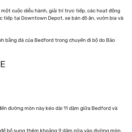
 một cuộc diễu hành, giải trí trực tiếp, các hoạt động
ực tiếp tại Downtown Depot, xe bán đồ ăn, vườn bia và
anh bằng đá của Bedford trong chuyến đi bộ do Bảo
EE
 đến đường mòn này kéo dài 11 dặm giữa Bedford và
 để bổ sung thêm khoảng 9 dặm nữa vào đường mòn.