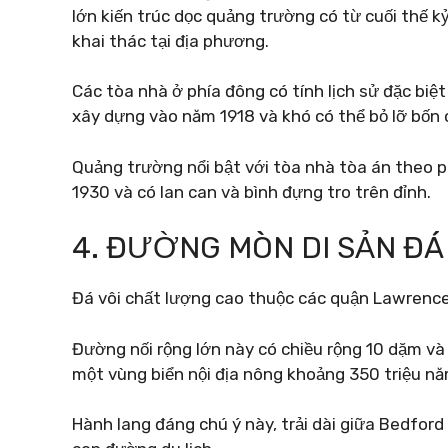
lớn kiến ​​trúc dọc quảng trường có từ cuối thế k
khai thác tại địa phương.
Các tòa nhà ở phía đông có tính lịch sử đặc biệ
xây dựng vào năm 1918 và khó có thể bỏ lỡ bốn c
Quảng trường nổi bật với tòa nhà tòa án theo 
1930 và có lan can và bình đựng tro trên đỉnh.
4. ĐƯỜNG MÒN DI SẢN ĐÁ 
Đá vôi chất lượng cao thuộc các quận Lawrence
Đường nối rộng lớn này có chiều rộng 10 dặm và 
một vùng biển nội địa nông khoảng 350 triệu nă
Hành lang đáng chú ý này, trải dài giữa Bedfor