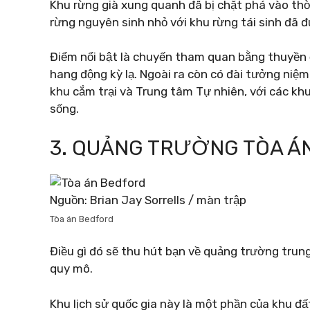
Khu rừng già xung quanh đã bị chặt phá vào th
rừng nguyên sinh nhỏ với khu rừng tái sinh đã 
Điểm nổi bật là chuyến tham quan bằng thuyền 
hang động kỳ lạ. Ngoài ra còn có đài tưởng niệm
khu cắm trại và Trung tâm Tự nhiên, với các khu
sống.
3. QUẢNG TRƯỜNG TÒA Á
Nguồn: Brian Jay Sorrells / màn trập
Tòa án Bedford
Điều gì đó sẽ thu hút bạn về quảng trường trun
quy mô.
Khu lịch sử quốc gia này là một phần của khu đ