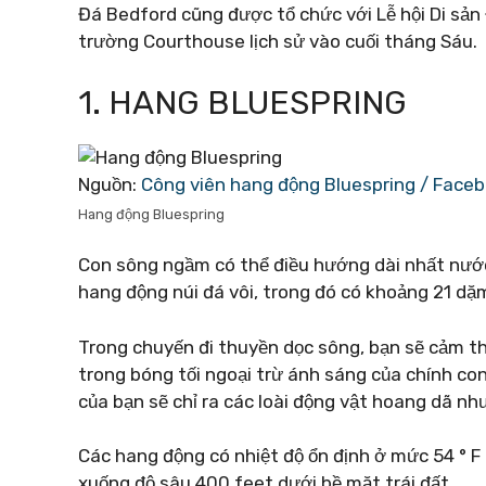
Đá Bedford cũng được tổ chức với Lễ hội Di sản 
trường Courthouse lịch sử vào cuối tháng Sáu.
1. HANG BLUESPRING
Nguồn:
Công viên hang động Bluespring / Face
Hang động Bluespring
Con sông ngầm có thể điều hướng dài nhất nướ
hang động núi đá vôi, trong đó có khoảng 21 dặ
Trong chuyến đi thuyền dọc sông, bạn sẽ cảm t
trong bóng tối ngoại trừ ánh sáng của chính con
của bạn sẽ chỉ ra các loài động vật hoang dã nh
Các hang động có nhiệt độ ổn định ở mức 54 ° F
xuống độ sâu 400 feet dưới bề mặt trái đất.