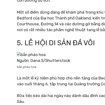
con đường du lịch.
Một số điểm dừng đáng để khám phá trong khu v
Bedford của Đại học Thành phố Oakland, kiến ​​
Courthouse, Đường 14 và các đường gờ bằng đá 
nơi có rất nhiều tác phẩm nghệ thuật tang lễ bằ
5. LỄ HỘI DI SẢN ĐÁ VÔI
Nguồn: Dana.S/Shutterstock
bắn pháo hoa
Là một lễ kỷ niệm phù hợp cho nền tảng của Bedf
vào cuối tháng 6, tập trung tại Quảng trường C
Bữa tiệc kéo dài hai ngày này đánh dấu đỉnh ca
Sáu.