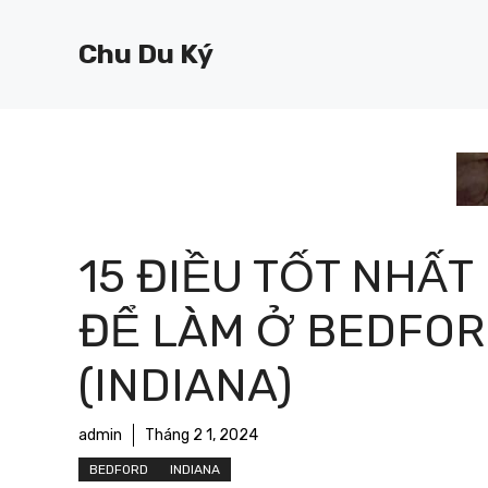
Chuyển
đến
Chu Du Ký
nội
dung
15 ĐIỀU TỐT NHẤT
ĐỂ LÀM Ở BEDFO
(INDIANA)
admin
Tháng 2 1, 2024
BEDFORD
INDIANA