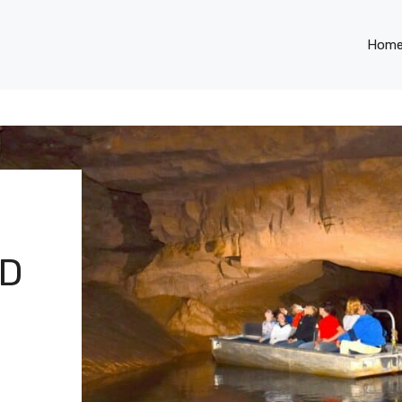
Hom
RD