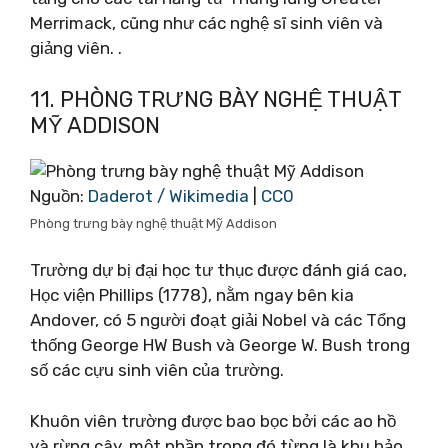
Merrimack, cũng như các nghệ sĩ sinh viên và
giảng viên. .
11. PHÒNG TRƯNG BÀY NGHỆ THUẬT
MỸ ADDISON
Nguồn:
Daderot / Wikimedia
|
CC0
Phòng trưng bày nghệ thuật Mỹ Addison
Trường dự bị đại học tư thục được đánh giá cao,
Học viện Phillips (1778), nằm ngay bên kia
Andover, có 5 người đoạt giải Nobel và các Tổng
thống George HW Bush và George W. Bush trong
số các cựu sinh viên của trường.
Khuôn viên trường được bao bọc bởi các ao hồ
và rừng cây, một phần trong đó từng là khu bảo