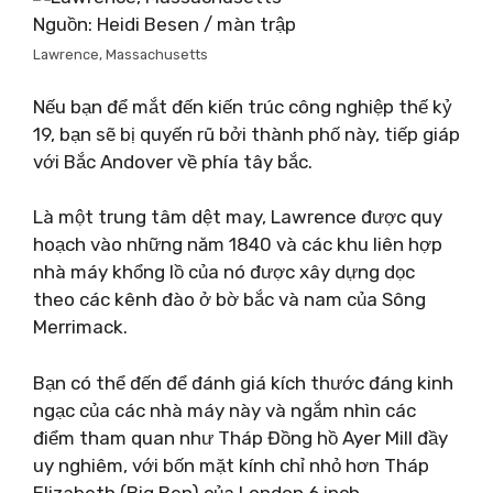
Nguồn: Heidi Besen / màn trập
Lawrence, Massachusetts
Nếu bạn để mắt đến kiến ​​trúc công nghiệp thế kỷ
19, bạn sẽ bị quyến rũ bởi thành phố này, tiếp giáp
với Bắc Andover về phía tây bắc.
Là một trung tâm dệt may, Lawrence được quy
hoạch vào những năm 1840 và các khu liên hợp
nhà máy khổng lồ của nó được xây dựng dọc
theo các kênh đào ở bờ bắc và nam của Sông
Merrimack.
Bạn có thể đến để đánh giá kích thước đáng kinh
ngạc của các nhà máy này và ngắm nhìn các
điểm tham quan như Tháp Đồng hồ Ayer Mill đầy
uy nghiêm, với bốn mặt kính chỉ nhỏ hơn Tháp
Elizabeth (Big Ben) của London 6 inch.