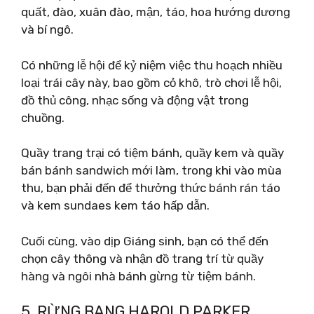
quất, đào, xuân đào, mận, táo, hoa hướng dương
và bí ngô.
Có những lễ hội để kỷ niệm việc thu hoạch nhiều
loại trái cây này, bao gồm cỏ khô, trò chơi lễ hội,
đồ thủ công, nhạc sống và động vật trong
chuồng.
Quầy trang trại có tiệm bánh, quầy kem và quầy
bán bánh sandwich mới làm, trong khi vào mùa
thu, bạn phải đến để thưởng thức bánh rán táo
và kem sundaes kem táo hấp dẫn.
Cuối cùng, vào dịp Giáng sinh, bạn có thể đến
chọn cây thông và nhận đồ trang trí từ quầy
hàng và ngôi nhà bánh gừng từ tiệm bánh.
5. RỪNG BANG HAROLD PARKER