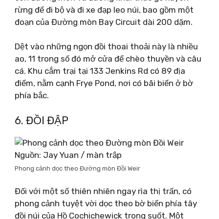
rừng để đi bộ và đi xe đạp leo núi, bao gồm một
đoạn của Đường mòn Bay Circuit dài 200 dặm.
Dệt vào những ngọn đồi thoai thoải này là nhiều
ao, 11 trong số đó mở cửa để chèo thuyền và câu
cá. Khu cắm trại tại 133 Jenkins Rd có 89 địa
điểm, nằm cạnh Frye Pond, nơi có bãi biển ở bờ
phía bắc.
6. ĐỒI ĐẬP
Nguồn: Jay Yuan / màn trập
Phong cảnh dọc theo Đường mòn Đồi Weir
Đối với một số thiên nhiên ngay rìa thị trấn, có
phong cảnh tuyệt vời dọc theo bờ biển phía tây
đồi núi của Hồ Cochichewick trong suốt. Một