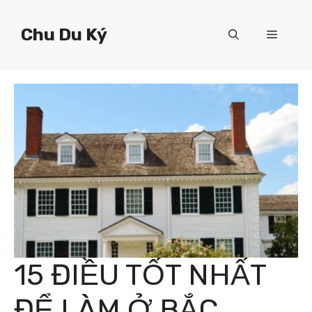
Chuyển
đến
Chu Du Ký
Menu
nội
dung
15 ĐIỀU TỐT NHẤT
ĐỂ LÀM Ở BẮC