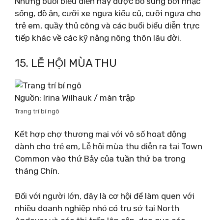
Những buổi biểu diễn này được bổ sung bởi nhạc
sống, đồ ăn, cưỡi xe ngựa kiểu cũ, cưỡi ngựa cho
trẻ em, quầy thủ công và các buổi biểu diễn trực
tiếp khác về các kỹ năng nông thôn lâu đời.
15. LỄ HỘI MÙA THU
Nguồn: Irina Wilhauk / màn trập
Trang trí bí ngô
Kết hợp chợ thương mại với vô số hoạt động
dành cho trẻ em, Lễ hội mùa thu diễn ra tại Town
Common vào thứ Bảy của tuần thứ ba trong
tháng Chín.
Đối với người lớn, đây là cơ hội để làm quen với
nhiều doanh nghiệp nhỏ có trụ sở tại North