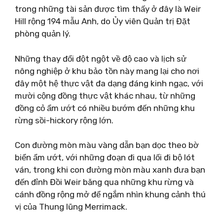
trong những tài sản được tìm thấy ở đây là Weir
Hill rộng 194 mẫu Anh, do Ủy viên Quản trị Đặt
phòng quản lý.
Những thay đổi đột ngột về độ cao và lịch sử
nông nghiệp ở khu bảo tồn này mang lại cho nơi
đây một hệ thực vật đa dạng đáng kinh ngạc, với
mười cộng đồng thực vật khác nhau, từ những
đồng cỏ ẩm ướt có nhiều bướm đến những khu
rừng sồi-hickory rộng lớn.
Con đường mòn màu vàng dẫn bạn dọc theo bờ
biển ẩm ướt, với những đoạn đi qua lối đi bộ lót
ván, trong khi con đường mòn màu xanh đưa bạn
đến đỉnh Đồi Weir băng qua những khu rừng và
cánh đồng rộng mở để ngắm nhìn khung cảnh thú
vị của Thung lũng Merrimack.