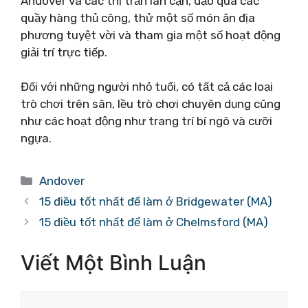
Andover và các thị trấn lân cận, dạo qua các
quầy hàng thủ công, thử một số món ăn địa
phương tuyệt vời và tham gia một số hoạt động
giải trí trực tiếp.
Đối với những người nhỏ tuổi, có tất cả các loại
trò chơi trên sân, lều trò chơi chuyên dụng cũng
như các hoạt động như trang trí bí ngô và cưỡi
ngựa.
Danh
Andover
mục
15 điều tốt nhất để làm ở Bridgewater (MA)
15 điều tốt nhất để làm ở Chelmsford (MA)
Viết Một Bình Luận
Bình