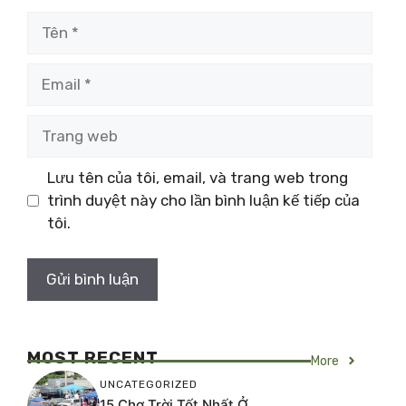
Tên
Email
Trang
web
Lưu tên của tôi, email, và trang web trong
trình duyệt này cho lần bình luận kế tiếp của
tôi.
MOST RECENT
More
UNCATEGORIZED
15 Chợ Trời Tốt Nhất Ở