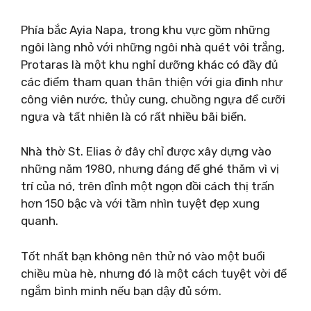
Phía bắc Ayia Napa, trong khu vực gồm những
ngôi làng nhỏ với những ngôi nhà quét vôi trắng,
Protaras là một khu nghỉ dưỡng khác có đầy đủ
các điểm tham quan thân thiện với gia đình như
công viên nước, thủy cung, chuồng ngựa để cưỡi
ngựa và tất nhiên là có rất nhiều bãi biển.
Nhà thờ St. Elias ở đây chỉ được xây dựng vào
những năm 1980, nhưng đáng để ghé thăm vì vị
trí của nó, trên đỉnh một ngọn đồi cách thị trấn
hơn 150 bậc và với tầm nhìn tuyệt đẹp xung
quanh.
Tốt nhất bạn không nên thử nó vào một buổi
chiều mùa hè, nhưng đó là một cách tuyệt vời để
ngắm bình minh nếu bạn dậy đủ sớm.