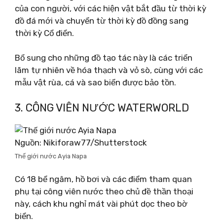
của con người, với các hiện vật bắt đầu từ thời kỳ
đồ đá mới và chuyển từ thời kỳ đồ đồng sang
thời kỳ Cổ điển.
Bổ sung cho những đồ tạo tác này là các triển
lãm tự nhiên về hóa thạch và vỏ sò, cùng với các
mẫu vật rùa, cá và sao biển được bảo tồn.
3. CÔNG VIÊN NƯỚC WATERWORLD
Nguồn: Nikiforaw77/Shutterstock
Thế giới nước Ayia Napa
Có 18 bể ngâm, hồ bơi và các điểm tham quan
phụ tại công viên nước theo chủ đề thần thoại
này, cách khu nghỉ mát vài phút dọc theo bờ
biển.