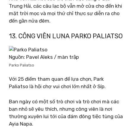
Trung Hải, các câu lạc bộ vẫn mở cửa cho đến khi
mặt trời mọc và mọi thứ chỉ thực sự diễn ra cho
đến gần nửa đêm.
13. CÔNG VIÊN LUNA PARKO PALIATSO
Nguồn: Pavel Aleks / màn trập
Parko Paliatso
Với 25 điểm tham quan để lựa chọn, Park
Paliatso là hội chợ vui chơi lớn nhất ở Síp.
Ban ngày có một số trò chơi và trò chơi mà các
bạn nhỏ sẽ yêu thích, nhưng công viên là nơi
thường xuyên lui tới của đám đông tiệc tùng của
Ayia Napa.