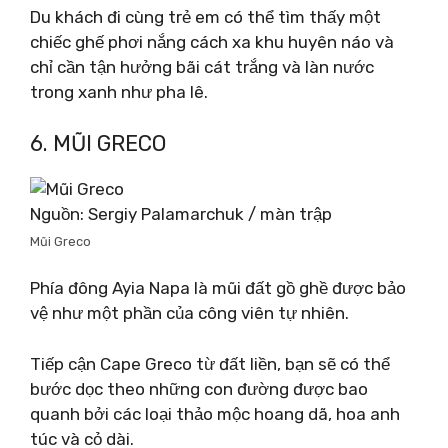
Du khách đi cùng trẻ em có thể tìm thấy một
chiếc ghế phơi nắng cách xa khu huyên náo và
chỉ cần tận hưởng bãi cát trắng và làn nước
trong xanh như pha lê.
6. MŨI GRECO
Nguồn: Sergiy Palamarchuk / màn trập
Mũi Greco
Phía đông Ayia Napa là mũi đất gồ ghề được bảo
vệ như một phần của công viên tự nhiên.
Tiếp cận Cape Greco từ đất liền, bạn sẽ có thể
bước dọc theo những con đường được bao
quanh bởi các loại thảo mộc hoang dã, hoa anh
túc và cỏ dài.