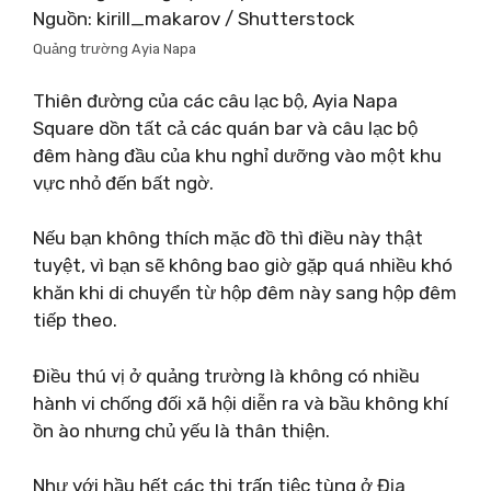
Nguồn: kirill_makarov / Shutterstock
Quảng trường Ayia Napa
Thiên đường của các câu lạc bộ, Ayia Napa
Square dồn tất cả các quán bar và câu lạc bộ
đêm hàng đầu của khu nghỉ dưỡng vào một khu
vực nhỏ đến bất ngờ.
Nếu bạn không thích mặc đồ thì điều này thật
tuyệt, vì bạn sẽ không bao giờ gặp quá nhiều khó
khăn khi di chuyển từ hộp đêm này sang hộp đêm
tiếp theo.
Điều thú vị ở quảng trường là không có nhiều
hành vi chống đối xã hội diễn ra và bầu không khí
ồn ào nhưng chủ yếu là thân thiện.
Như với hầu hết các thị trấn tiệc tùng ở Địa