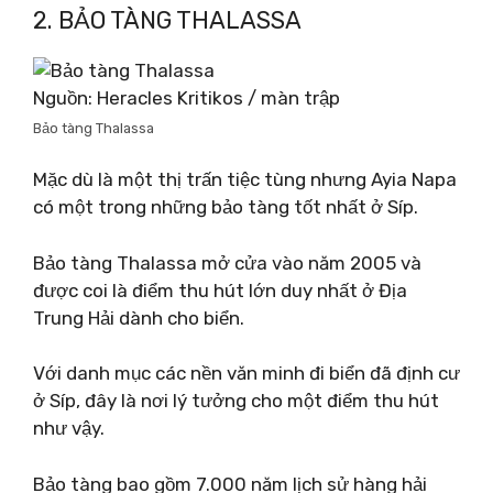
2. BẢO TÀNG THALASSA
Nguồn: Heracles Kritikos / màn trập
Bảo tàng Thalassa
Mặc dù là một thị trấn tiệc tùng nhưng Ayia Napa
có một trong những bảo tàng tốt nhất ở Síp.
Bảo tàng Thalassa mở cửa vào năm 2005 và
được coi là điểm thu hút lớn duy nhất ở Địa
Trung Hải dành cho biển.
Với danh mục các nền văn minh đi biển đã định cư
ở Síp, đây là nơi lý tưởng cho một điểm thu hút
như vậy.
Bảo tàng bao gồm 7.000 năm lịch sử hàng hải