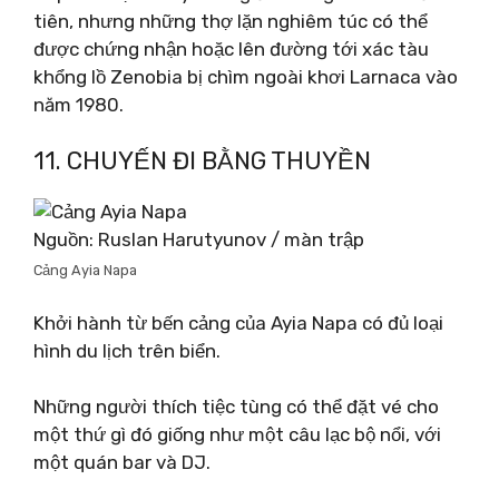
tiên, nhưng những thợ lặn nghiêm túc có thể
được chứng nhận hoặc lên đường tới xác tàu
khổng lồ Zenobia bị chìm ngoài khơi Larnaca vào
năm 1980.
11. CHUYẾN ĐI BẰNG THUYỀN
Nguồn: Ruslan Harutyunov / màn trập
Cảng Ayia Napa
Khởi hành từ bến cảng của Ayia Napa có đủ loại
hình du lịch trên biển.
Những người thích tiệc tùng có thể đặt vé cho
một thứ gì đó giống như một câu lạc bộ nổi, với
một quán bar và DJ.