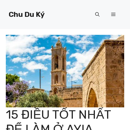
Chuyển
đến
Chu Du Ký
Menu
nội
dung
15 ĐIỀU TỐT NHẤT
ĐỂ LÀM Ở AYIA