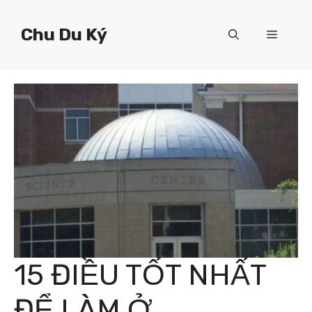
Chuyển
đến
Chu Du Ký
Menu
nội
dung
15 ĐIỀU TỐT NHẤT
ĐỂ LÀM Ở