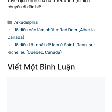
tuyến lịch trình của họ trước khi thực hiện
chuyến đi đặc biệt.
Danh
Arkadelphia
mục
15 điều nên làm nhất ở Red Deer (Alberta,
Canada)
15 điều tốt nhất để làm ở Saint-Jean-sur-
Richelieu (Quebec, Canada)
Viết Một Bình Luận
Bình
luận