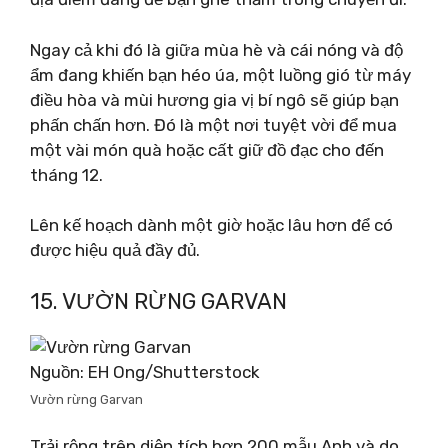
Ngay cả khi đó là giữa mùa hè và cái nóng và độ
ẩm đang khiến bạn héo úa, một luồng gió từ máy
điều hòa và mùi hương gia vị bí ngô sẽ giúp bạn
phấn chấn hơn. Đó là một nơi tuyệt vời để mua
một vài món quà hoặc cất giữ đồ đạc cho đến
tháng 12.
Lên kế hoạch dành một giờ hoặc lâu hơn để có
được hiệu quả đầy đủ.
15. VƯỜN RỪNG GARVAN
Nguồn: EH Ong/Shutterstock
Vườn rừng Garvan
Trải rộng trên diện tích hơn 200 mẫu Anh và do