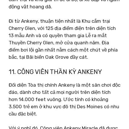
động vật hoang dã.
Đi từ Ankeny, thuận tiện nhất là Khu cắm trại
Cherry Glen, với 125 địa điểm điện trên diện tích
13 mẫu Anh và có quyền tham gia Lễ ra mắt
Thuyền Cherry Glen, mở cửa quanh năm. Địa
điểm bơi lội gần nhất nằm cách một chút về phía
bắc, tại Bãi biển Oak Grove đầy cát.
11. CÔNG VIÊN THẦN KỲ ANKENY
Đối diện Tòa thị chính Ankeny là một sân chơi độc
đáo, dành cho tất cả mọi người trên diện tích
hơn 14.000 feet vuông. Ước tính có khoảng
3.500 trẻ em ở khu vực đô thị Des Moines có nhu
cầu đặc biệt.
Với ý nghĩ đó, Công viên Ankeny Miracle đã được