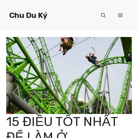
Chuyển
đến
Chu Du Ký
Menu
nội
dung
15 ĐIỀU TỐT NHẤT
ĐỂ LÀM Ở