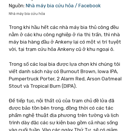
Nguồn:
Nhà máy bia cứu hỏa / Facebook
Nhà máy bia cứu hỏa
Trong khi hầu hết các nhà máy bia thủ công đều
nằm ở các khu công nghiệp ở rìa thị trấn, thì nhà
máy bia hàng đầu ở Ankeny lại có một vị trí tuyệt
vời, tại trạm cứu hỏa Ankeny cũ ở khu ngoại ô.
Trong số các loại bia được lựa chọn khi chúng tôi
viết danh sách này có Burnout Brown, Iowa IPA,
Pumpertruck Porter, 2 Alarm Red, Arson Oatmeal
Stout và Tropical Burn (DIPA).
Để tiếp tục, nội thất cũ của trạm chủ đề lửa đã
được bảo tồn bên trong, đồng thời có các tác
phẩm nghệ thuật địa phương trên tường và lịch
trình dày đặc các sự kiện bao gồm cả nhạc sống
vào cuối tuần. Vào các ngày Thứ Tư, sẽ có giảm