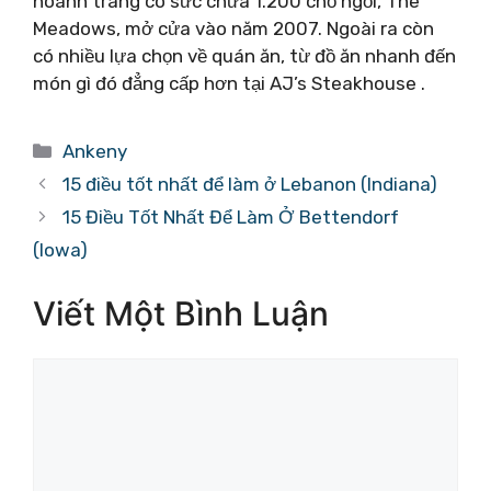
hoành tráng có sức chứa 1.200 chỗ ngồi, The
Meadows, mở cửa vào năm 2007. Ngoài ra còn
có nhiều lựa chọn về quán ăn, từ đồ ăn nhanh đến
món gì đó đẳng cấp hơn tại AJ’s Steakhouse .
Danh
Ankeny
mục
15 điều tốt nhất để làm ở Lebanon (Indiana)
15 Điều Tốt Nhất Để Làm Ở Bettendorf
(Iowa)
Viết Một Bình Luận
Bình
luận