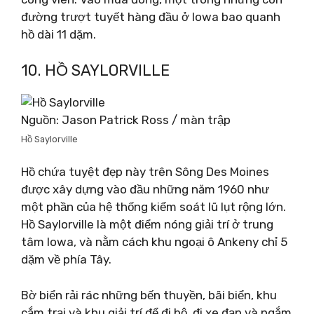
đường trượt tuyết hàng đầu ở Iowa bao quanh
hồ dài 11 dặm.
10. HỒ SAYLORVILLE
Nguồn: Jason Patrick Ross / màn trập
Hồ Saylorville
Hồ chứa tuyệt đẹp này trên Sông Des Moines
được xây dựng vào đầu những năm 1960 như
một phần của hệ thống kiểm soát lũ lụt rộng lớn.
Hồ Saylorville là một điểm nóng giải trí ở trung
tâm Iowa, và nằm cách khu ngoại ô Ankeny chỉ 5
dặm về phía Tây.
Bờ biển rải rác những bến thuyền, bãi biển, khu
cắm trại và khu giải trí để đi bộ, đi xe đạp và ngắm