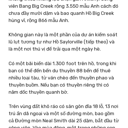
viên Bang Big Creek rộng 3.550 mẫu Anh cách đó
chưa đầy mười dặm và bao quanh Hồ Big Creek
hùng vĩ, rộng 866 mẫu Anh.
Không gian này là một phần của dự án kiểm soát
lũ lụt tương tự như Hồ Saylorville (tiếp theo) và
là một nơi thú vị để trải qua một ngày hè.
Có một bãi biển dài 1.300 foot trên hồ, trong khi
bạn có thể đến bến du thuyền 88 bến để thuê
nhiều loại tàu, từ ván chèo đến thuyền phao và
thuyền buồm. Nếu bạn có thuyền riêng thì có
năm dốc thuyền quanh bờ.
Trên vùng đất khô ráo có sân gôn đĩa 18 lỗ, 13 nơi
trú ẩn dã ngoại và một số đường mòn, bao gồm
cả Đường mòn Neal Smith dài 25 dặm, bắt đầu từ
công viên. Vào mùa đông, một trong những con