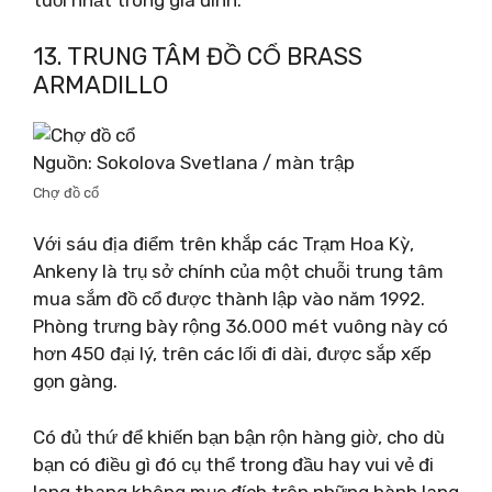
tuổi nhất trong gia đình.
13. TRUNG TÂM ĐỒ CỔ BRASS
ARMADILLO
Nguồn: Sokolova Svetlana / màn trập
Chợ đồ cổ
Với sáu địa điểm trên khắp các Trạm Hoa Kỳ,
Ankeny là trụ sở chính của một chuỗi trung tâm
mua sắm đồ cổ được thành lập vào năm 1992.
Phòng trưng bày rộng 36.000 mét vuông này có
hơn 450 đại lý, trên các lối đi dài, được sắp xếp
gọn gàng.
Có đủ thứ để khiến bạn bận rộn hàng giờ, cho dù
bạn có điều gì đó cụ thể trong đầu hay vui vẻ đi
lang thang không mục đích trên những hành lang