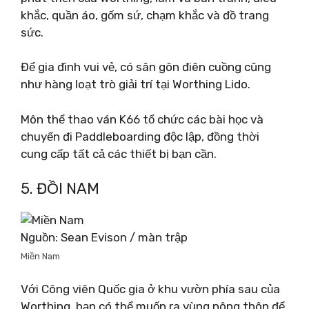
khắc, quần áo, gốm sứ, chạm khắc và đồ trang
sức.
Để gia đình vui vẻ, có sân gôn điên cuồng cũng
như hàng loạt trò giải trí tại Worthing Lido.
Môn thể thao ván K66 tổ chức các bài học và
chuyến đi Paddleboarding độc lập, đồng thời
cung cấp tất cả các thiết bị bạn cần.
5. ĐỒI NAM
Nguồn: Sean Evison / màn trập
Miền Nam
Với Công viên Quốc gia ở khu vườn phía sau của
Worthing, bạn có thể muốn ra vùng nông thôn để