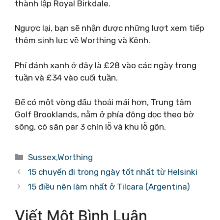
thành lập Royal Birkdale.
Ngược lại, bạn sẽ nhận được những lượt xem tiếp
thêm sinh lực về Worthing và Kênh.
Phí đánh xanh ở đây là £28 vào các ngày trong
tuần và £34 vào cuối tuần.
Để có một vòng đấu thoải mái hơn, Trung tâm
Golf Brooklands, nằm ở phía đông dọc theo bờ
sông, có sân par 3 chín lỗ và khu lỗ gôn.
Danh
Sussex
,
Worthing
mục
15 chuyến đi trong ngày tốt nhất từ ​​Helsinki
15 điều nên làm nhất ở Tilcara (Argentina)
Viết Một Bình Luận