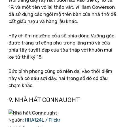
Worthing đầy rẫy nạn buôn lậu vào thế kỷ 18 và
19, và một tên vô lại tháo vát, William Cowerson
đã sử dụng các ngôi mộ trên bàn của nhà thờ để
cất giấu rượu và hàng lậu khác.
Hãy chiêm ngưỡng cửa sổ phía đông Vuông góc
được trang trí công phu trong lăng mộ và cửa
phía tây tuyệt đẹp của tòa tháp với khuôn mui
xe từ thế kỷ 15.
Bức bình phong cũng có niên đại vào thời điểm
này và có sáu sợi dây, hai trong số đó có đầu
chạm khắc.
9. NHÀ HÁT CONNAUGHT
Nguồn:
HHA124L / Flickr