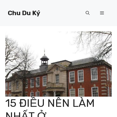
Chuyển
đến
Chu Du Ký
Menu
nội
dung
15 ĐIỀU NÊN LÀM
NHẤT Ở