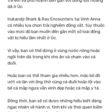
trẻ em và phụ huynh đến gần với động vật hoang
dã ở Úc.
Irukandji Shark & ​​Ray Encounters tại Vịnh Anna
có nhiều lựa chọn trải nghiệm động vật, tùy thuộc
vào mức độ bạn muốn đến gần một số loài động
vật bị hiểu lầm nhất ở Úc.
Vì vậy, bạn có thể đứng ở vùng nước nông hoặc
ngồi trên đá trong khi cho ăn và chạm vào cá
đuối.
Hoặc bạn có thể tham gia nhiều hơn, mặc bộ đồ
ướt và lặn với ống thở cùng cá đuối hoặc lội vào
bể cá mập ngựa vằn xinh đẹp hoặc cá mập y tá.
Đồng thời, bạn sẽ có được những hiểu biết đáng
ngạc nhiên về hành vi, tính khí và thói quen kiếm