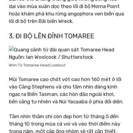
dại vào mùa xuân dọc theo lối đi bộ Morna Point
hoặc khám phá khu rừng angophora ven biển qua
lối đi bộ trên Bãi biển Wreck.
3. ĐI BỘ LÊN ĐỈNH TOMAREE
Nguồn: Ian Woolcock / Shutterstock
Nhìn Từ Tomaree Head Lookout
Mũi Tomaree cao chót vót cao hơn 160 mét ở lối
vào Cảng Stephens và cho tầm nhìn đáng kinh
ngạc ra Biển Tasman, các hòn đảo ngoài khơi,
bến cảng tự nhiên và Núi Yacaaba ở phía đối diện.
Tầm nhìn thậm chí còn đẹp hơn từ tháng 5 đến
tháng 10 trong mùa cá voi và vào thời điểm này
trong năm, một cặp ống nhòm sẽ rất cần thiết.