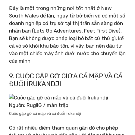
Đây là một trong những nơi tốt nhất ở New
South Wales để lặn, ngay từ bờ biển và có một số
doanh nghiệp có trụ sở tại thị trấn sẵn sàng đón
nhận bạn (Lets Go Adventures, Feet First Dive).
Bạn sẽ không được phép loại bỏ bất cứ thứ gì, kể
cả vỏ sò khỏi khu bảo tồn, vì vậy, bạn nên đầu tư
vào một chiếc máy ảnh dưới nước cho chuyến lặn
của mình.
9. CUỘC GẶP GỠ GIỮA CÁ MẬP VÀ CÁ
ĐUỐI IRUKANDJI
Nguồn: RugliG / màn trập
Cuộc gặp gỡ cá mập và cá đuối Irukandji
Có rất nhiều điểm tham quan gần đó cho phép