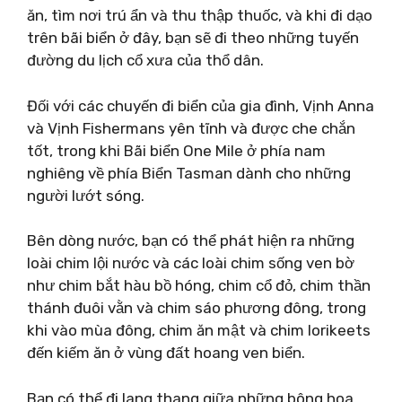
ăn, tìm nơi trú ẩn và thu thập thuốc, và khi đi dạo
trên bãi biển ở đây, bạn sẽ đi theo những tuyến
đường du lịch cổ xưa của thổ dân.
Đối với các chuyến đi biển của gia đình, Vịnh Anna
và Vịnh Fishermans yên tĩnh và được che chắn
tốt, trong khi Bãi biển One Mile ở phía nam
nghiêng về phía Biển Tasman dành cho những
người lướt sóng.
Bên dòng nước, bạn có thể phát hiện ra những
loài chim lội nước và các loài chim sống ven bờ
như chim bắt hàu bồ hóng, chim cổ đỏ, chim thần
thánh đuôi vằn và chim sáo phương đông, trong
khi vào mùa đông, chim ăn mật và chim lorikeets
đến kiếm ăn ở vùng đất hoang ven biển.
Bạn có thể đi lang thang giữa những bông hoa