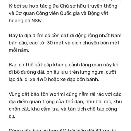
lý bởi sự hợp tác giữa Chủ sở hữu truyền thống
và Cơ quan Công viên Quốc gia và Động vật
hoang dã NSW.
Đây là địa điểm có cồn cát di động rộng nhất Nam
bán cầu, cao tới 30 mét và dịch chuyển bốn mét
mỗi năm.
Bạn có thể bắt gặp khung cảnh lãng mạn này khi
đi bộ đường dài, phiêu lưu trên lưng ngựa, cưỡi
lạc đà, đi xe 4WD hoặc xe đạp bốn bánh.
Vùng đất bảo tồn Worimi cũng nằm rải rác với các
địa điểm quan trọng của thổ dân, như bãi rác, khu
chôn cất, khu cắm trại và tàn tích chế tạo công
cụ.
Công viên bảo vệ hơn 3/4 bãi biển dài 32 km, bị