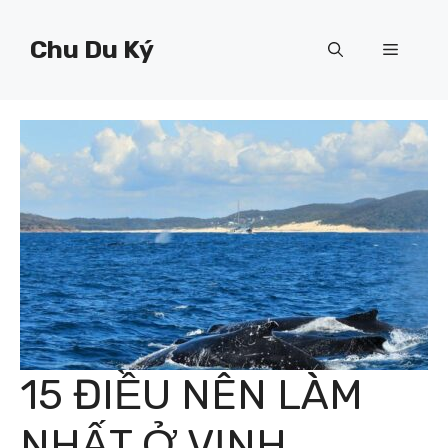
Chuyển
đến
Chu Du Ký
Menu
nội
dung
15 ĐIỀU NÊN LÀM
NHẤT Ở VỊNH