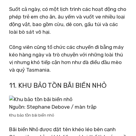
Suốt cả ngày, có một lịch trình các hoạt động cho
phép trẻ em cho ăn, âu yếm và vuốt ve nhiều loại
động vật, bao gồm cừu, dê con, gấu túi và các
loài bò sát vô hại.
Công viên cũng tổ chức các chuyến đi bằng máy
kéo hàng ngày và trò chuyện với những loài thú
vị nhưng khó tiếp cận hơn như đà điểu đầu mèo
và quỷ Tasmania.
11. KHU BẢO TỒN BÃI BIỂN NHỎ
Nguồn: Stephane Debove / màn trập
Khu bảo tồn bãi biển nhỏ
Bãi biển Nhỏ được đặt tên khéo léo bên cạnh