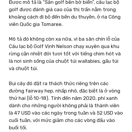
Được mô tả là “Sân golf bên bờ biển”, câu lạc bộ
golf được đánh giá cao của thị trấn nằm trong
khoảng cách đi bộ đến bến du thuyền, ở rìa Công
viên Quốc gia Tomaree.
Mô tả đó không còn xa nữa, vì ba sân chín lỗ của
Câu lạc bộ Golf Vịnh Nelson chạy xuyên qua khu
rừng cận nhiệt đới tươi tốt với tiếng chim hót và
là nơi sinh sống của chuột túi wallabies, gấu túi
và chuột túi.
Bụi cây đó đặt ra thách thức riêng trên các
đường fairway hẹp, nhấp nhô, đặc biệt là ở vòng
thứ hai (lỗ 10-18). Tính đến năm 2020, phí xanh
dành cho những người không phải là thành viên
là 47 USD vào các ngày trong tuần và 52 USD vào
cuối tuần, với mức giảm cho các vòng đấu vào
buổi tối.