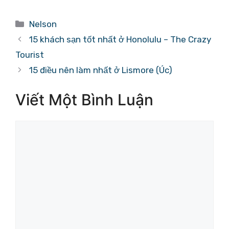
Danh
Nelson
mục
15 khách sạn tốt nhất ở Honolulu – The Crazy
Tourist
15 điều nên làm nhất ở Lismore (Úc)
Viết Một Bình Luận
Bình
luận