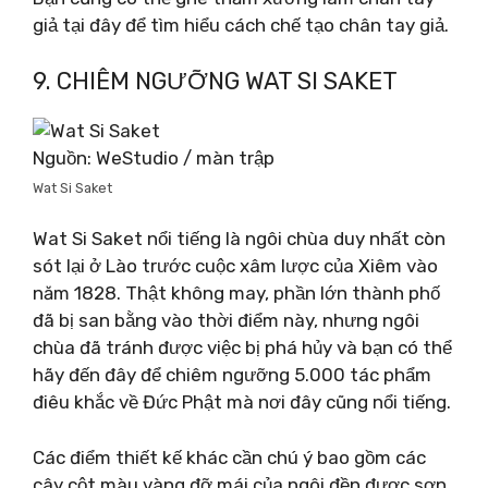
giả tại đây để tìm hiểu cách chế tạo chân tay giả.
9. CHIÊM NGƯỠNG WAT SI SAKET
Nguồn: WeStudio / màn trập
Wat Si Saket
Wat Si Saket nổi tiếng là ngôi chùa duy nhất còn
sót lại ở Lào trước cuộc xâm lược của Xiêm vào
năm 1828. Thật không may, phần lớn thành phố
đã bị san bằng vào thời điểm này, nhưng ngôi
chùa đã tránh được việc bị phá hủy và bạn có thể
hãy đến đây để chiêm ngưỡng 5.000 tác phẩm
điêu khắc về Đức Phật mà nơi đây cũng nổi tiếng.
Các điểm thiết kế khác cần chú ý bao gồm các
cây cột màu vàng đỡ mái của ngôi đền được sơn