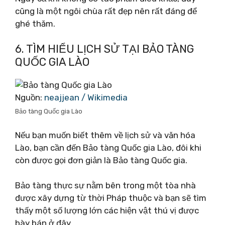
cũng là một ngôi chùa rất đẹp nên rất đáng để
ghé thăm.
6. TÌM HIỂU LỊCH SỬ TẠI BẢO TÀNG
QUỐC GIA LÀO
Nguồn:
neajjean / Wikimedia
Bảo tàng Quốc gia Lào
Nếu bạn muốn biết thêm về lịch sử và văn hóa
Lào, bạn cần đến Bảo tàng Quốc gia Lào, đôi khi
còn được gọi đơn giản là Bảo tàng Quốc gia.
Bảo tàng thực sự nằm bên trong một tòa nhà
được xây dựng từ thời Pháp thuộc và bạn sẽ tìm
thấy một số lượng lớn các hiện vật thú vị được
bày bán ở đây.