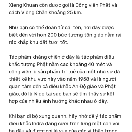
Xieng Khuan còn được gọi là Công viên Phật và
cách Viêng Chăn khoảng 25 km.
Như bạn có thể đoán từ cái tên, nơi đây được
biết đến với hơn 200 bức tượng tôn giáo nằm rải
rác khắp khu đất tươi tốt.
Tác phẩm kháng chiến ở đây là tác phẩm điêu
khắc tượng Phật nằm cao khoảng 40 mét và
công viên là sản phẩm trí tuệ của một nhà sư đã
thiết kế khu vực này vào năm 1958 và là người
quan tâm đến cả điêu khắc Ấn Độ giáo và Phật
giáo, đó là lý do tại sao bạn sẽ tìm thấy sự kết
hợp của nhiều ảnh hưởng khác nhau ở đây.
Khi bạn đi bộ xung quanh, hãy nhớ để ý tác phẩm
điêu khắc Indra đang cưỡi trên lưng một con voi
ba đầu và được coi là vua của các vị thần trong