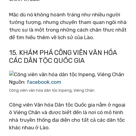
Mặc dù nó không hoành tráng như nhiều người
tưởng tượng, nhưng chuyến tham quan ngôi nhà
thực sự là một trong những cách chân thực nhất
để tìm hiểu thêm về lịch sử của Lào.
15. KHÁM PHÁ CÔNG VIÊN VĂN HÓA
CÁC DÂN TỘC QUỐC GIA
Nguồn:
facebook.com
Công viên văn hóa dân tộc Inpeng, Viêng Chăn
Công viên Văn hóa Dân tộc Quốc gia nằm ở ngoại
ô Viêng Chăn và được biết đến là nơi có mô hình
nhà truyền thống đại diện cho tất cả các dân tộc
khác nhau ở Lào.