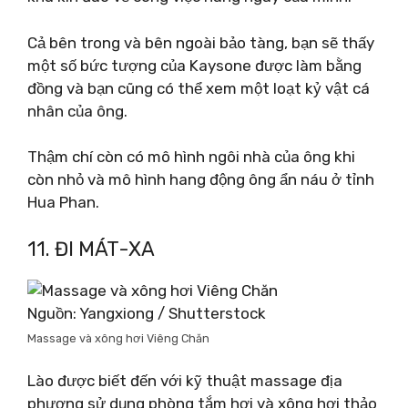
Cả bên trong và bên ngoài bảo tàng, bạn sẽ thấy
một số bức tượng của Kaysone được làm bằng
đồng và bạn cũng có thể xem một loạt kỷ vật cá
nhân của ông.
Thậm chí còn có mô hình ngôi nhà của ông khi
còn nhỏ và mô hình hang động ông ẩn náu ở tỉnh
Hua Phan.
11. ĐI MÁT-XA
Nguồn: Yangxiong / Shutterstock
Massage và xông hơi Viêng Chăn
Lào được biết đến với kỹ thuật massage địa
phương sử dụng phòng tắm hơi và xông hơi thảo