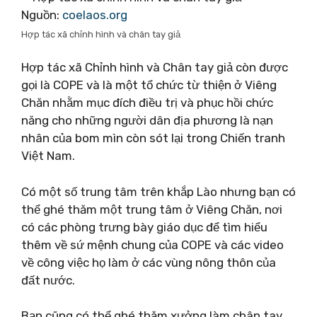
Nguồn:
coelaos.org
Hợp tác xã chỉnh hình và chân tay giả
Hợp tác xã Chỉnh hình và Chân tay giả còn được
gọi là COPE và là một tổ chức từ thiện ở Viêng
Chăn nhằm mục đích điều trị và phục hồi chức
năng cho những người dân địa phương là nạn
nhân của bom mìn còn sót lại trong Chiến tranh
Việt Nam.
Có một số trung tâm trên khắp Lào nhưng bạn có
thể ghé thăm một trung tâm ở Viêng Chăn, nơi
có các phòng trưng bày giáo dục để tìm hiểu
thêm về sứ mệnh chung của COPE và các video
về công việc họ làm ở các vùng nông thôn của
đất nước.
Bạn cũng có thể ghé thăm xưởng làm chân tay