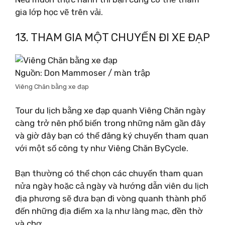
gia lớp học vẽ trên vải.
13. THAM GIA MỘT CHUYẾN ĐI XE ĐẠP
Nguồn: Don Mammoser / màn trập
Viêng Chăn bằng xe đạp
Tour du lịch bằng xe đạp quanh Viêng Chăn ngày
càng trở nên phổ biến trong những năm gần đây
và giờ đây bạn có thể đăng ký chuyến tham quan
với một số công ty như Viêng Chăn ByCycle.
Bạn thường có thể chọn các chuyến tham quan
nửa ngày hoặc cả ngày và hướng dẫn viên du lịch
địa phương sẽ đưa bạn đi vòng quanh thành phố
đến những địa điểm xa lạ như làng mạc, đền thờ
và chợ.