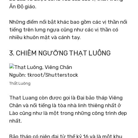
Ấn Độ giáo.
Những điểm nổi bật khác bao gồm các vị thần nổi
tiếng trên lưng ngựa cũng như các vị thần có
nhiều khuôn mặt và cánh tay.
3. CHIÊM NGƯỠNG THẠT LUÔNG
Nguồn: tkroot/Shutterstock
Thất Luông
That Luang còn được gọi là Đại bảo tháp Viêng
Chăn và nổi tiếng là tòa nhà linh thiêng nhất ở
Lào cũng như là một trong những công trình đẹp
nhất.
Bảo tháp có niên đại từ thế kỷ 16 và là một khu