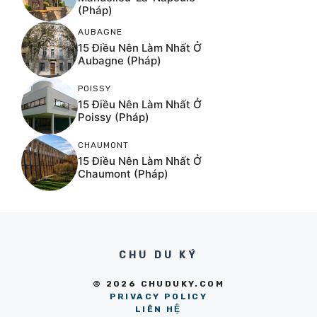
(Pháp)
AUBAGNE
15 Điều Nên Làm Nhất Ở
Aubagne (Pháp)
POISSY
15 Điều Nên Làm Nhất Ở
Poissy (Pháp)
CHAUMONT
15 Điều Nên Làm Nhất Ở
Chaumont (Pháp)
CHU DU KÝ
© 2026 CHUDUKY.COM
PRIVACY POLICY
LIÊN HỆ