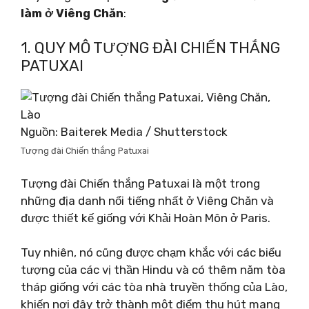
làm ở Viêng Chăn
:
1. QUY MÔ TƯỢNG ĐÀI CHIẾN THẮNG
PATUXAI
Nguồn: Baiterek Media / Shutterstock
Tượng đài Chiến thắng Patuxai
Tượng đài Chiến thắng Patuxai là một trong
những địa danh nổi tiếng nhất ở Viêng Chăn và
được thiết kế giống với Khải Hoàn Môn ở Paris.
Tuy nhiên, nó cũng được chạm khắc với các biểu
tượng của các vị thần Hindu và có thêm năm tòa
tháp giống với các tòa nhà truyền thống của Lào,
khiến nơi đây trở thành một điểm thu hút mang