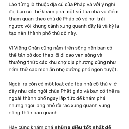
Lào từng là thuộc địa cũ của Pháp và với ý nghĩ
đó, bạn có thể khám phá một số tòa nhà và điểm
tham quan theo chủ đề Pháp có vẻ hơi trái
ngược với khung cảnh xung quanh đầy lá và kỳ lạ
tạo nên thành phố thủ đô này.
Vì Viêng Chăn cũng nằm trên sông nên bạn có
thể tản bộ dọc theo lối đi dạo ven sông và
thưởng thức các khu chợ địa phương cũng như
nếm thử các món ăn nhẹ đường phố ngon tuyệt.
Ngoài ra còn có một loạt các tòa nhà cổ thú vị ở
đây như các ngôi chùa Phật giáo và bạn có thể ra
ngoài thành phố ngay lập tức để khám phá
những ngôi làng nhỏ rải rác xung quanh vùng
nông thôn bao quanh.
Hãy cùng khám phá
những điều tốt nhất để