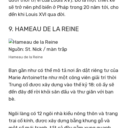
dưới thời trị vì của Louis XV). Đó là một thiết kế
sẽ trở nên phổ biến ở Pháp trong 20 năm tới, cho
đến khi Louis XVI qua đời.
9. HAMEAU DE LA REINE
Nguồn: St. Nick / màn trập
Hameau de la Reine
Bạn gần như có thể mô tả nơi ẩn dật riêng tư của
Marie Antoinette như một công viên giải trí thời
Trung cổ được xây dựng vào thế kỷ 18; cô ấy sẽ
đến đây để rời khỏi sân đấu và thư giãn với bạn
bè.
Ngôi làng có 12 ngôi nhà kiểu nông thôn và trang
trại cổ kính, được xây dựng bằng khung gỗ và
một số mái tranh, tất cả đều nằm xung quanh