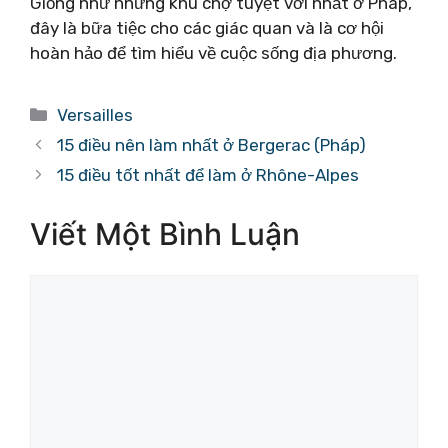
Giống như những khu chợ tuyệt vời nhất ở Pháp,
đây là bữa tiệc cho các giác quan và là cơ hội
hoàn hảo để tìm hiểu về cuộc sống địa phương.
Danh
Versailles
mục
15 điều nên làm nhất ở Bergerac (Pháp)
15 điều tốt nhất để làm ở Rhône-Alpes
Viết Một Bình Luận
Bình
luận