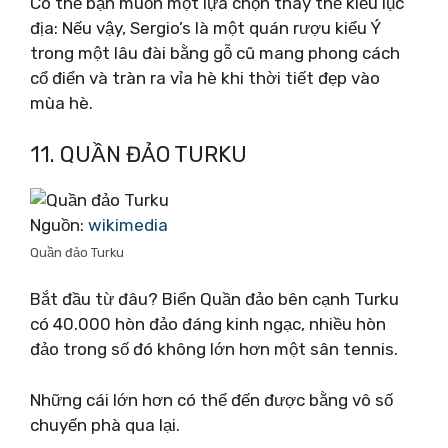
Có thể bạn muốn một lựa chọn thay thế kiểu lục
địa: Nếu vậy, Sergio’s là một quán rượu kiểu Ý
trong một lâu đài bằng gỗ cũ mang phong cách
cổ điển và tràn ra vỉa hè khi thời tiết đẹp vào
mùa hè.
11. QUẦN ĐẢO TURKU
Nguồn:
wikimedia
Quần đảo Turku
Bắt đầu từ đâu? Biển Quần đảo bên cạnh Turku
có 40.000 hòn đảo đáng kinh ngạc, nhiều hòn
đảo trong số đó không lớn hơn một sân tennis.
Những cái lớn hơn có thể đến được bằng vô số
chuyến phà qua lại.