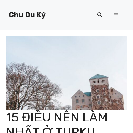
Chuyển
đến
Chu Du Ký
Menu
nội
dung
15 ĐIỀU NÊN LÀM
NHẤT Ở TURKU