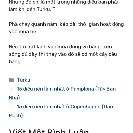
Nhưng đó chỉ là một trong những điều bạn phải
làm khi đến Turku. T
Phà chạy quanh năm, kéo dài thời gian hoạt động
vào mùa hè.
Nếu trời rất lạnh vào mùa đông và băng trên
sông đủ dày thì thay vào đó sẽ có một cây cầu
băng.
Danh
Turku
mục
15 điều nên làm nhất ở Pamplona (Tây Ban
Nha)
15 điều nên làm nhất ở Copenhagen (Đan
Mạch)
Viết Một Bình Luận