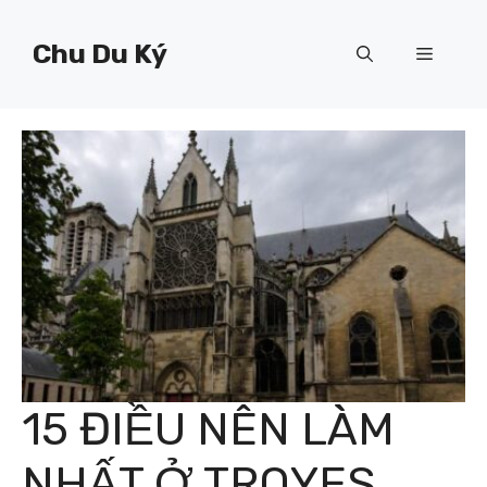
Chuyển
đến
Chu Du Ký
Menu
nội
dung
15 ĐIỀU NÊN LÀM
NHẤT Ở TROYES