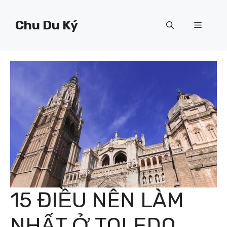
Chuyển
đến
Chu Du Ký
Menu
nội
dung
15 ĐIỀU NÊN LÀM
NHẤT Ở TOLEDO