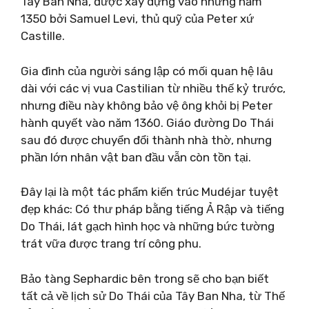
Tây Ban Nha, được xây dựng vào những năm
1350 bởi Samuel Levi, thủ quỹ của Peter xứ
Castille.
Gia đình của người sáng lập có mối quan hệ lâu
dài với các vị vua Castilian từ nhiều thế kỷ trước,
nhưng điều này không bảo vệ ông khỏi bị Peter
hành quyết vào năm 1360. Giáo đường Do Thái
sau đó được chuyển đổi thành nhà thờ, nhưng
phần lớn nhân vật ban đầu vẫn còn tồn tại.
Đây lại là một tác phẩm kiến ​​trúc Mudéjar tuyệt
đẹp khác: Có thư pháp bằng tiếng Ả Rập và tiếng
Do Thái, lát gạch hình học và những bức tường
trát vữa được trang trí công phu.
Bảo tàng Sephardic bên trong sẽ cho bạn biết
tất cả về lịch sử Do Thái của Tây Ban Nha, từ Thế