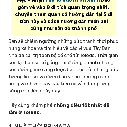
Mẹo – Nhận
Thẻ Toledo Nhãn Xanh
bao
gồm vé vào 8 di tích quan trọng nhất,
chuyến tham quan có hướng dẫn tại 5 di
tích này và sách hướng dẫn miễn phí
cũng như bản đồ thành phố
Bạn sẽ chiêm ngưỡng những bức tranh thời phục
hưng xa hoa và tìm hiểu về các vị vua Tây Ban
Nha đã cai trị toàn bộ đế chế từ Toledo. Thời gian
còn lại, bạn sẽ cố gắng tìm đường quanh những
con đường mê cung được bao bọc bởi những bức
tường lịch sử và được bảo vệ bởi những cánh
cổng và những cây cầu kiên cố vẫn đứng sừng
sững cho đến ngày nay.
Hãy cùng khám phá
những điều tốt nhất để
làm ở Toledo
:
1. NHÀ THỜ PRIMADA