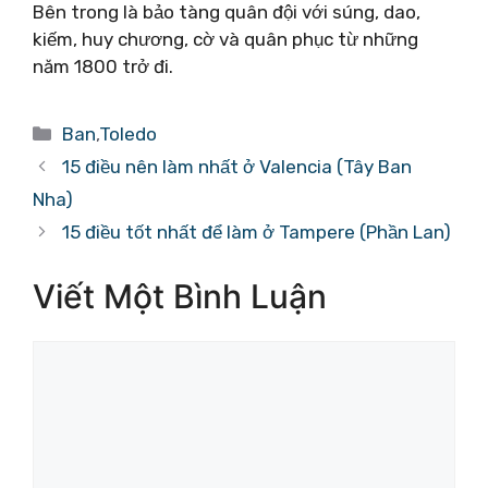
Bên trong là bảo tàng quân đội với súng, dao,
kiếm, huy chương, cờ và quân phục từ những
năm 1800 trở đi.
Danh
Ban
,
Toledo
mục
15 điều nên làm nhất ở Valencia (Tây Ban
Nha)
15 điều tốt nhất để làm ở Tampere (Phần Lan)
Viết Một Bình Luận
Bình
luận