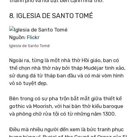
thành phố và nổi bật bên cạnh nhà thờ.
8. IGLESIA DE SANTO TOMÉ
Nguồn:
Flickr
Iglesia de Santo Tomé
Ngoài ra, từng là một nhà thờ Hồi giáo, bạn có
thể chọn nhà thờ này bởi tháp Mudéjar tinh xảo,
sử dụng đá từ tháp ban đầu và có mái vòm hình
vỏ sò tuyệt đẹp.
Bên trong có sự pha trộn bắt mắt giữa thiết kế
gothic và Moorish, với hai bàn thờ kiểu baroque
và phông chữ rửa tội có từ những năm 1300.
Điều mà nhiều người đến xem là bức tranh phục
hưng hùng vĩ, Burial of the Count of Orgaz của El