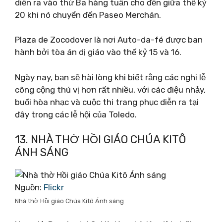
diễn ra vào thứ Ba hàng tuần cho đến giữa thế kỷ
20 khi nó chuyển đến Paseo Merchán.
Plaza de Zocodover là nơi Auto-da-fé được ban
hành bởi tòa án dị giáo vào thế kỷ 15 và 16.
Ngày nay, bạn sẽ hài lòng khi biết rằng các nghi lễ
công cộng thú vị hơn rất nhiều, với các điệu nhảy,
buổi hòa nhạc và cuộc thi trang phục diễn ra tại
đây trong các lễ hội của Toledo.
13. NHÀ THỜ HỒI GIÁO CHÚA KITÔ
ÁNH SÁNG
Nguồn:
Flickr
Nhà thờ Hồi giáo Chúa Kitô Ánh sáng