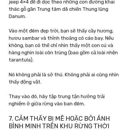
jeep 4×4 để đi dọc theo những con đường khai
thác gỗ gần Trung tâm dã chiến Thung lũng
Danum.
Vào một đêm đẹp trời, bạn sẽ thấy cầy hương,
hươu sambar và thỉnh thoảng có cáo bay. Nếu
không, bạn có thể chỉ nhìn thấy một con cú và
hàng nghìn loài côn trùng (bao gồm cả loài nhện
tarantula).
Nó không phải là sở thú. Không phải ai cũng nhìn
thấy động vật.
Thay vào đó, hãy tập trung tận hưởng trải
nghiệm ở giữa rừng vào ban đêm.
7. CẢM THẤY BỊ MÊ HOẶC BỞI ÁNH
BÌNH MINH TRÊN KHU RỪNG THỜI