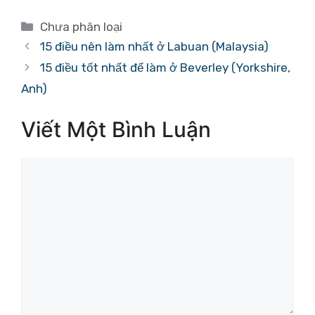
Danh
Chưa phân loại
mục
15 điều nên làm nhất ở Labuan (Malaysia)
15 điều tốt nhất để làm ở Beverley (Yorkshire,
Anh)
Viết Một Bình Luận
Bình
luận