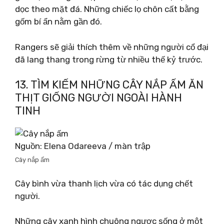
dọc theo mặt đá. Những chiếc lọ chôn cất bằng
gốm bí ẩn nằm gần đó.
Rangers sẽ giải thích thêm về những người cổ đại
đã lang thang trong rừng từ nhiều thế kỷ trước.
13. TÌM KIẾM NHỮNG CÂY NẮP ẤM ĂN
THỊT GIỐNG NGƯỜI NGOÀI HÀNH
TINH
Nguồn: Elena Odareeva / màn trập
Cây nắp ấm
Cây bình vừa thanh lịch vừa có tác dụng chết
người.
Những cây xanh hình chuông ngược sống ở một