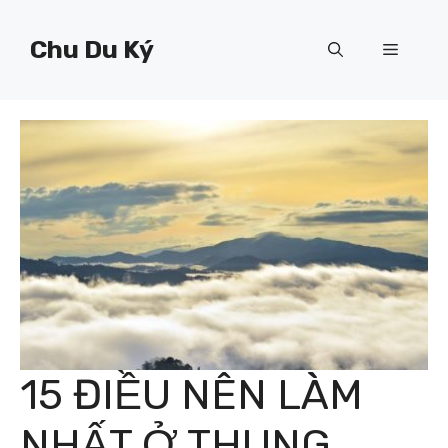
Chuyển
đến
Chu Du Ký
Menu
nội
dung
15 ĐIỀU NÊN LÀM
NHẤT Ở THUNG