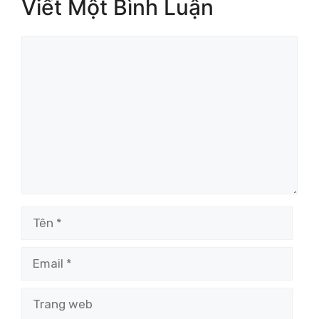
Viết Một Bình Luận
Bình
luận
Tên
Email
Trang
web