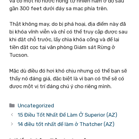
và có một hồ nước nóng tự nhiên nằm ở độ sâu
gần 300 feet dưới đáy sa mạc phía trên.
Thật không may, do bị phá hoại, địa điểm này đã
bị khóa vĩnh viễn và chỉ có thể truy cập được sau
khi đặt chỗ trước, lấy chìa khóa cổng và để lại
tiền đặt cọc tại văn phòng Giám sát Rừng ở
Tucson.
Mặc dù điều đó hơi khó chịu nhưng có thể bạn sẽ
thấy nó đáng giá, đặc biệt là vì bạn có thể sẽ có
được một vị trí đáng chú ý cho riêng mình.
Danh
Uncategorized
mục
15 Điều Tốt Nhất Để Làm Ở Superior (AZ)
14 điều tốt nhất để làm ở Thatcher (AZ)