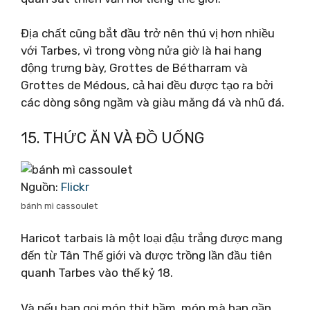
Địa chất cũng bắt đầu trở nên thú vị hơn nhiều
với Tarbes, vì trong vòng nửa giờ là hai hang
động trưng bày, Grottes de Bétharram và
Grottes de Médous, cả hai đều được tạo ra bởi
các dòng sông ngầm và giàu măng đá và nhũ đá.
15. THỨC ĂN VÀ ĐỒ UỐNG
Nguồn:
Flickr
bánh mì cassoulet
Haricot tarbais là một loại đậu trắng được mang
đến từ Tân Thế giới và được trồng lần đầu tiên
quanh Tarbes vào thế kỷ 18.
Và nếu bạn gọi món thịt hầm, món mà bạn gần