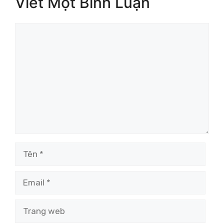
Viết Một Bình Luận
Bình
luận
Tên
Email
Trang
web