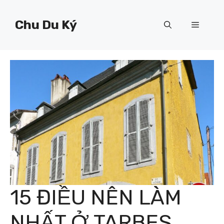
Chuyển
đến
Chu Du Ký
Menu
nội
dung
15 ĐIỀU NÊN LÀM
NHẤT Ở TARBES