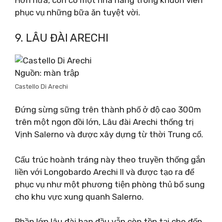
Hơn nữa, còn có một nhà hàng trong khuôn viên
phục vụ những bữa ăn tuyệt vời.
9. LÂU ĐÀI ARECHI
Nguồn: màn trập
Castello Di Arechi
Đứng sừng sững trên thành phố ở độ cao 300m
trên một ngọn đồi lớn, Lâu đài Arechi thống trị
Vịnh Salerno và được xây dựng từ thời Trung cổ.
Cấu trúc hoành tráng này theo truyền thống gắn
liền với Longobardo Arechi II và được tạo ra để
phục vụ như một phương tiện phòng thủ bổ sung
cho khu vực xung quanh Salerno.
Phần lớn lâu đài ban đầu vẫn còn tồn tại cho đến