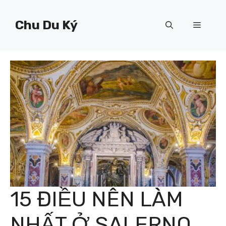
Chuyển
đến
Chu Du Ký
Menu
nội
dung
15 ĐIỀU NÊN LÀM
NHẤT Ở SALERNO