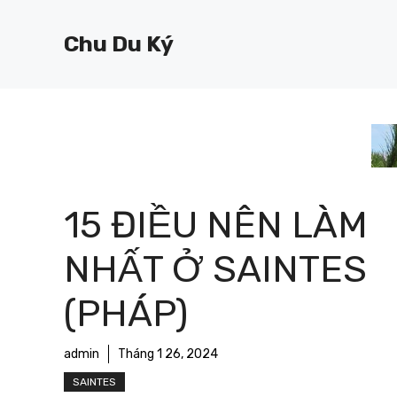
Chuyển
đến
Chu Du Ký
nội
dung
15 ĐIỀU NÊN LÀM
NHẤT Ở SAINTES
(PHÁP)
admin
Tháng 1 26, 2024
SAINTES