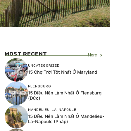
MOST RECENT
More
UNCATEGORIZED
15 Chợ Trời Tốt Nhất Ở Maryland
FLENSBURG
15 Điều Nên Làm Nhất Ở Flensburg
(Đức)
MANDELIEU-LA-NAPOULE
15 Điều Nên Làm Nhất Ở Mandelieu-
La-Napoule (Pháp)