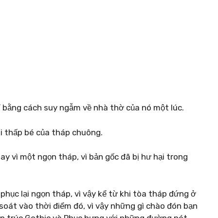
hỉ bằng cách suy ngẫm về nhà thờ của nó một lúc.
ài thấp bé của tháp chuông.
 vì một ngọn tháp, vì bản gốc đã bị hư hại trong
phục lại ngọn tháp, vì vậy kể từ khi tòa tháp đứng ở
 soát vào thời điểm đó, vì vậy những gì chào đón bạn
iến trúc Gothic và Phục hưng với những đường nét