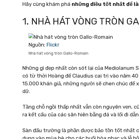
Hãy cùng khám phá
những điều tốt nhất để l
1. NHÀ HÁT VÒNG TRÒN G
Nguồn:
Flickr
Nhà hát vòng tròn Gallo-Romain
Những gì đẹp nhất còn sót lại của Mediolanum 
có từ thời Hoàng đế Claudius cai trị vào năm 40
15.000 khán giả, những người sẽ chen chúc để xe
dữ.
Tầng chỗ ngồi thấp nhất vẫn còn nguyên vẹn, c
ra kết cấu của các sân hiên bằng đá và lối đi dẫ
Sàn đấu trường là phần được bảo tồn tốt nhất c
dụng vào mùa hè cho các buổi hòa nhạc và lễ hội