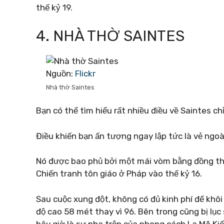
thế kỷ 19.
4. NHÀ THỜ SAINTES
Nguồn:
Flickr
Nhà thờ Saintes
Bạn có thể tìm hiểu rất nhiều điều về Saintes c
Điều khiến bạn ấn tượng ngay lập tức là vẻ ngo
Nó được bao phủ bởi một mái vòm bằng đồng thay
Chiến tranh tôn giáo ở Pháp vào thế kỷ 16.
Sau cuộc xung đột, không có đủ kinh phí để khôi 
độ cao 58 mét thay vì 96. Bên trong cũng bị lục
bây giờ là sự pha trộn của phong cách La Mã K