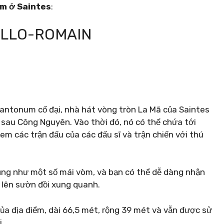
àm ở Saintes
:
ALLO-ROMAIN
Santonum cổ đại, nhà hát vòng tròn La Mã của Saintes
 sau Công Nguyên. Vào thời đó, nó có thể chứa tới
m các trận đấu của các đấu sĩ và trận chiến với thú
ũng như một số mái vòm, và bạn có thể dễ dàng nhận
n lên sườn đồi xung quanh.
ủa địa điểm, dài 66,5 mét, rộng 39 mét và vẫn được sử
.