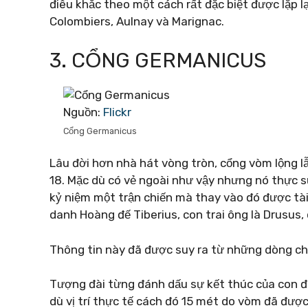
điêu khắc theo một cách rất đặc biệt được lặp l
Colombiers, Aulnay và Marignac.
3. CỔNG GERMANICUS
Nguồn:
Flickr
Cổng Germanicus
Lâu đời hơn nhà hát vòng tròn, cổng vòm lộng lẫ
18. Mặc dù có vẻ ngoài như vậy nhưng nó thực 
kỷ niệm một trận chiến mà thay vào đó được tài
danh Hoàng đế Tiberius, con trai ông là Drusus,
Thông tin này đã được suy ra từ những dòng ch
Tượng đài từng đánh dấu sự kết thúc của con 
dù vị trí thực tế cách đó 15 mét do vòm đã đượ