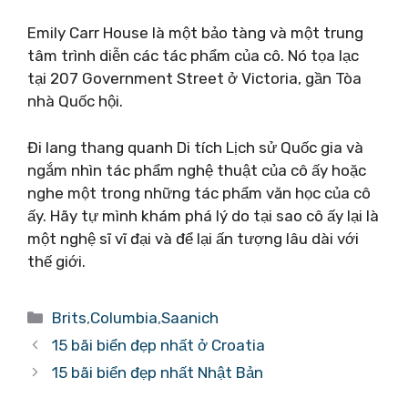
Emily Carr House là một bảo tàng và một trung
tâm trình diễn các tác phẩm của cô. Nó tọa lạc
tại 207 Government Street ở Victoria, gần Tòa
nhà Quốc hội.
Đi lang thang quanh Di tích Lịch sử Quốc gia và
ngắm nhìn tác phẩm nghệ thuật của cô ấy hoặc
nghe một trong những tác phẩm văn học của cô
ấy. Hãy tự mình khám phá lý do tại sao cô ấy lại là
một nghệ sĩ vĩ đại và để lại ấn tượng lâu dài với
thế giới.
Danh
Brits
,
Columbia
,
Saanich
mục
15 bãi biển đẹp nhất ở Croatia
15 bãi biển đẹp nhất Nhật Bản