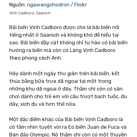
Nguồn:
ngawangchodron / Flickr
Vịnh Cadboro, Saanich
Bãi biển Vịnh Cadboro được cho là bãi biển nổi
tiếng nhất ở Saanich và không khó để hiểu tại
sao. Bãi biển đầy cát không chỉ tự hào có bãi biển
hướng ra biển mà còn có Làng Vịnh Cadboro
theo phong cách Anh.
Hãy dành một ngày thư giãn trên bãi biển, kết
thúc bằng bữa trưa dã ngoại tại một trong
những khu dã ngoại ở đây. Thậm chí còn có sân
chơi dành cho trẻ em với cầu trượt bạch tuộc, đu
dây, xích đu và hơn thế nữa.
Một đặc điểm khác của Bãi biển Vịnh Cadboro là
có tầm nhìn tuyệt vời ra Eo biển Juan de Fuca và
Bán đảo Olympic. Nó thậm chí còn có một thuyền