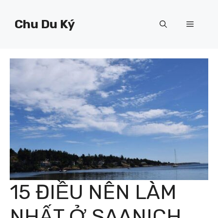
Chuyển
đến
Chu Du Ký
Menu
nội
dung
15 ĐIỀU NÊN LÀM
NHẤT Ở SAANICH