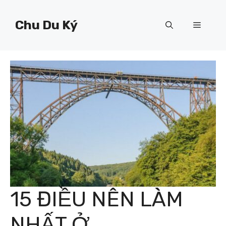
Chuyển
đến
Chu Du Ký
Menu
nội
dung
15 ĐIỀU NÊN LÀM
NHẤT Ở