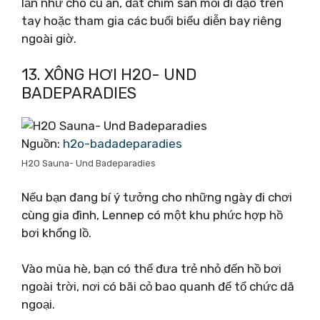
lần như cho cú ăn, dắt chim săn mồi đi dạo trên
tay hoặc tham gia các buổi biểu diễn bay riêng
ngoài giờ.
13. XÔNG HƠI H2O- UND
BADEPARADIES
Nguồn:
h2o-badadeparadies
H2O Sauna- Und Badeparadies
Nếu bạn đang bí ý tưởng cho những ngày đi chơi
cùng gia đình, Lennep có một khu phức hợp hồ
bơi khổng lồ.
Vào mùa hè, bạn có thể đưa trẻ nhỏ đến hồ bơi
ngoài trời, nơi có bãi cỏ bao quanh để tổ chức dã
ngoại.