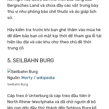
Bergisches Land và chứa đầy các vật trưng bày
thú vị như phòng bào chế thuốc và áo giáp lịch
sử.
Hãy kiểm tra trước khi bạn ghé thăm vào mùa hè
để đảm bảo bạn có mặt kịp thời để tham gia lễ tái
hiện lâu đài và các khu chợ theo chủ đề thời
trung cổ.
5. SEILBAHN BURG
Nguồn:
Morty / wikipedia
Seilbahn Burg
Cáp treo ở Unterburg là cáp treo đầu tiên ở
North Rhine-Westphalia và đã chở người đi bộ
lên con dốc đầy thử thách đến Schloss Burg kể