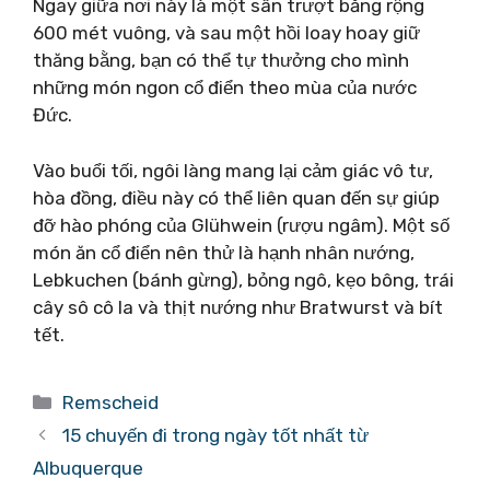
Ngay giữa nơi này là một sân trượt băng rộng
600 mét vuông, và sau một hồi loay hoay giữ
thăng bằng, bạn có thể tự thưởng cho mình
những món ngon cổ điển theo mùa của nước
Đức.
Vào buổi tối, ngôi làng mang lại cảm giác vô tư,
hòa đồng, điều này có thể liên quan đến sự giúp
đỡ hào phóng của Glühwein (rượu ngâm). Một số
món ăn cổ điển nên thử là hạnh nhân nướng,
Lebkuchen (bánh gừng), bỏng ngô, kẹo bông, trái
cây sô cô la và thịt nướng như Bratwurst và bít
tết.
Danh
Remscheid
mục
15 chuyến đi trong ngày tốt nhất từ ​​
Albuquerque