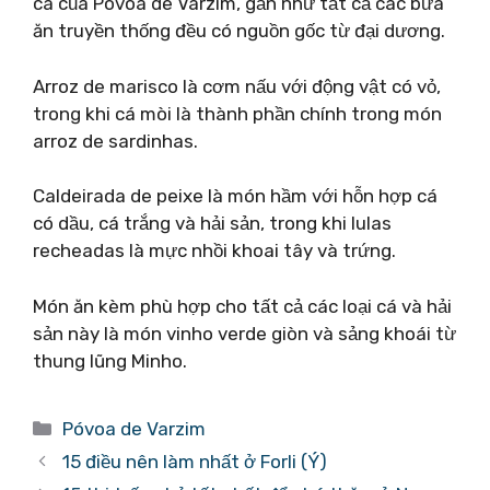
cá của Póvoa de Varzim, gần như tất cả các bữa
ăn truyền thống đều có nguồn gốc từ đại dương.
Arroz de marisco là cơm nấu với động vật có vỏ,
trong khi cá mòi là thành phần chính trong món
arroz de sardinhas.
Caldeirada de peixe là món hầm với hỗn hợp cá
có dầu, cá trắng và hải sản, trong khi lulas
recheadas là mực nhồi khoai tây và trứng.
Món ăn kèm phù hợp cho tất cả các loại cá và hải
sản này là món vinho verde giòn và sảng khoái từ
thung lũng Minho.
Danh
Póvoa de Varzim
mục
15 điều nên làm nhất ở Forli (Ý)