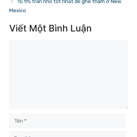
15 thị trấn nhỏ tốt nhất để ghé thăm ở New
Mexico
Viết Một Bình Luận
Bình
luận
Tên
Email