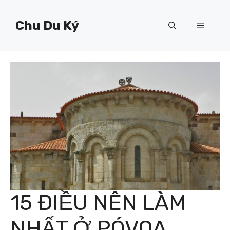
Chuyển
đến
Chu Du Ký
Menu
nội
dung
15 ĐIỀU NÊN LÀM
NHẤT Ở PÓVOA