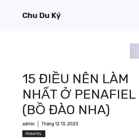
Chuyển
đến
Chu Du Ký
nội
dung
15 ĐIỀU NÊN LÀM
NHẤT Ở PENAFIEL
(BỒ ĐÀO NHA)
admin
Tháng 12 13, 2023
PENAFIEL