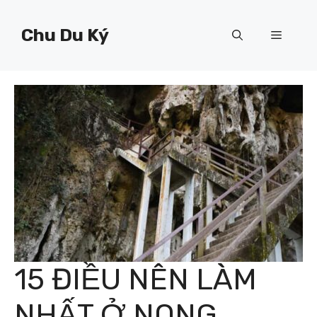
Chuyển
đến
Chu Du Ký
Menu
nội
dung
15 ĐIỀU NÊN LÀM
NHẤT Ở NONG