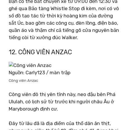
Bạn có thể bắt chuyến xe từ 09:00 đến 12:30 và
ghé qua Bảo tàng Whistle Stop đi kèm, nơi có vô
số đồ tạo tác từ thời kỳ hoàng kim của đường
sắt Úc, bao gồm các công cụ, đèn lồng, điện báo,
quần áo và thậm chí cả tiếng gõ cửa nguyên bản
tiếng còi từ xưởng đúc Walker.
12. CÔNG VIÊN ANZAC
Nguồn: Carly123 / màn trập
Công viên Anzac
Công viên đô thị yên tĩnh này, neo đậu bên Phá
Ululah, có lịch sử từ trước khi người châu Âu ở
Maryborough định cư.
Đây từ lâu đã là địa điểm của thổ dân ăn thịt,