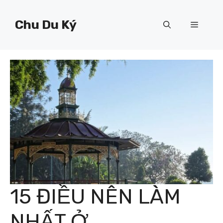
Chuyển
đến
Chu Du Ký
Menu
nội
dung
15 ĐIỀU NÊN LÀM
NHẤT Ở