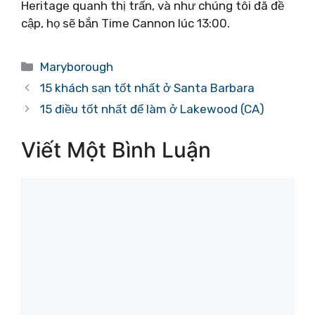
Heritage quanh thị trấn, và như chúng tôi đã đề
cập, họ sẽ bắn Time Cannon lúc 13:00.
Danh
Maryborough
mục
15 khách sạn tốt nhất ở Santa Barbara
15 điều tốt nhất để làm ở Lakewood (CA)
Viết Một Bình Luận
Bình
luận