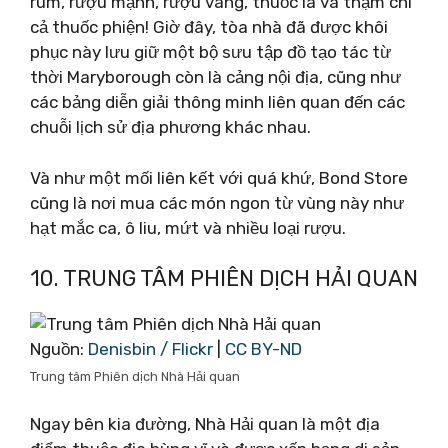
rum, rượu mạnh, rượu vang, thuốc lá và thậm chí
cả thuốc phiện! Giờ đây, tòa nhà đã được khôi
phục này lưu giữ một bộ sưu tập đồ tạo tác từ
thời Maryborough còn là cảng nội địa, cũng như
các bảng diễn giải thông minh liên quan đến các
chuỗi lịch sử địa phương khác nhau.
Và như một mối liên kết với quá khứ, Bond Store
cũng là nơi mua các món ngon từ vùng này như
hạt mắc ca, ô liu, mứt và nhiều loại rượu.
10. TRUNG TÂM PHIÊN DỊCH HẢI QUAN
Nguồn:
Denisbin / Flickr
|
CC BY-ND
Trung tâm Phiên dịch Nhà Hải quan
Ngay bên kia đường, Nhà Hải quan là một địa