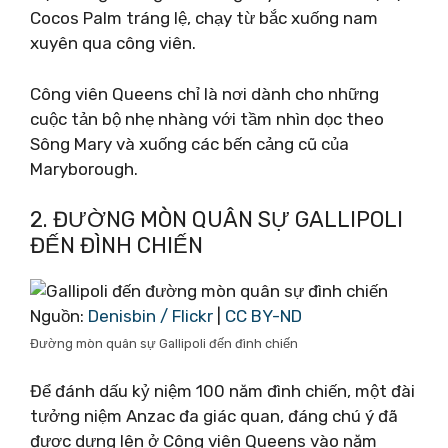
Cocos Palm tráng lệ, chạy từ bắc xuống nam
xuyên qua công viên.
Công viên Queens chỉ là nơi dành cho những
cuộc tản bộ nhẹ nhàng với tầm nhìn dọc theo
Sông Mary và xuống các bến cảng cũ của
Maryborough.
2. ĐƯỜNG MÒN QUÂN SỰ GALLIPOLI
ĐẾN ĐÌNH CHIẾN
Nguồn:
Denisbin / Flickr
|
CC BY-ND
Đường mòn quân sự Gallipoli đến đình chiến
Để đánh dấu kỷ niệm 100 năm đình chiến, một đài
tưởng niệm Anzac đa giác quan, đáng chú ý đã
được dựng lên ở Công viên Queens vào năm