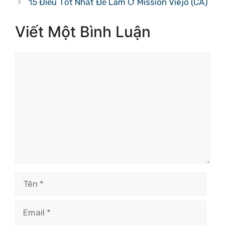
15 Điều Tốt Nhất Để Làm Ở Mission Viejo (CA)
Viết Một Bình Luận
Bình
luận
Tên
Email