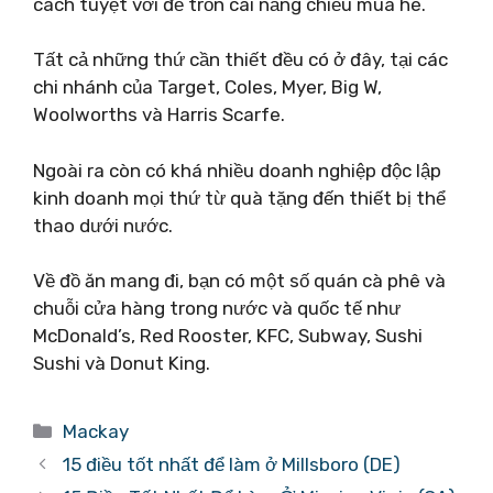
cách tuyệt vời để trốn cái nắng chiều mùa hè.
Tất cả những thứ cần thiết đều có ở đây, tại các
chi nhánh của Target, Coles, Myer, Big W,
Woolworths và Harris Scarfe.
Ngoài ra còn có khá nhiều doanh nghiệp độc lập
kinh doanh mọi thứ từ quà tặng đến thiết bị thể
thao dưới nước.
Về đồ ăn mang đi, bạn có một số quán cà phê và
chuỗi cửa hàng trong nước và quốc tế như
McDonald’s, Red Rooster, KFC, Subway, Sushi
Sushi và Donut King.
Danh
Mackay
mục
15 điều tốt nhất để làm ở Millsboro (DE)