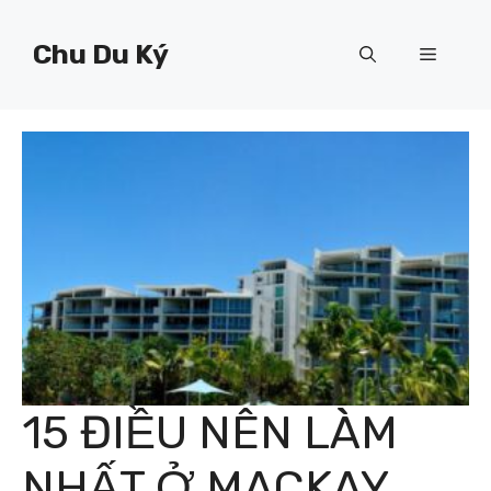
Chuyển
đến
Chu Du Ký
Menu
nội
dung
15 ĐIỀU NÊN LÀM
NHẤT Ở MACKAY