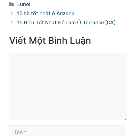
Danh
Lunel
mục
15 hồ tốt nhất ở Arizona
15 Điều Tốt Nhất Để Làm Ở Torrance (CA)
Viết Một Bình Luận
Bình
luận
Tên