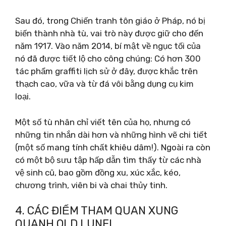
Sau đó, trong Chiến tranh tôn giáo ở Pháp, nó bị
biến thành nhà tù, vai trò này được giữ cho đến
năm 1917. Vào năm 2014, bí mật về ngục tối của
nó đã được tiết lộ cho công chúng: Có hơn 300
tác phẩm graffiti lịch sử ở đây, được khắc trên
thạch cao, vữa và từ đá vôi bằng dụng cụ kim
loại.
Một số tù nhân chỉ viết tên của họ, nhưng có
những tin nhắn dài hơn và những hình vẽ chi tiết
(một số mang tính chất khiêu dâm!). Ngoài ra còn
có một bộ sưu tập hấp dẫn tìm thấy từ các nhà
vệ sinh cũ, bao gồm đồng xu, xúc xắc, kéo,
chương trình, viên bi và chai thủy tinh.
4. CÁC ĐIỂM THAM QUAN XUNG
QUANH OLD LUNEL