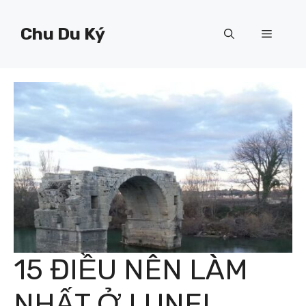
Chuyển
đến
Chu Du Ký
Menu
nội
dung
15 ĐIỀU NÊN LÀM
NHẤT Ở LUNEL