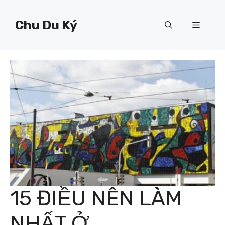
Chuyển
đến
Chu Du Ký
Menu
nội
dung
15 ĐIỀU NÊN LÀM
NHẤT Ở