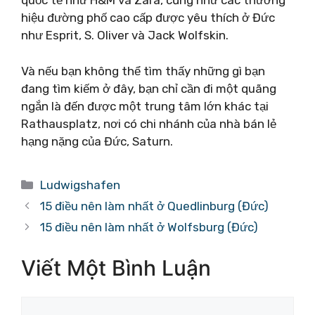
quốc tế như H&M và Zara, cũng như các thương
hiệu đường phố cao cấp được yêu thích ở Đức
như Esprit, S. Oliver và Jack Wolfskin.
Và nếu bạn không thể tìm thấy những gì bạn
đang tìm kiếm ở đây, bạn chỉ cần đi một quãng
ngắn là đến được một trung tâm lớn khác tại
Rathausplatz, nơi có chi nhánh của nhà bán lẻ
hạng nặng của Đức, Saturn.
Danh
Ludwigshafen
mục
15 điều nên làm nhất ở Quedlinburg (Đức)
15 điều nên làm nhất ở Wolfsburg (Đức)
Viết Một Bình Luận
Bình