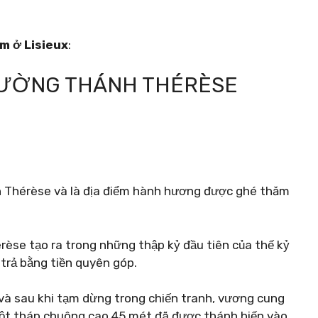
àm ở Lisieux
:
ĐƯỜNG THÁNH THÉRÈSE
 Thérèse và là địa điểm hành hương được ghé thăm
èse tạo ra trong những thập kỷ đầu tiên của thế kỷ
 trả bằng tiền quyên góp.
 và sau khi tạm dừng trong chiến tranh, vương cung
một tháp chuông cao 45 mét đã được thánh hiến vào