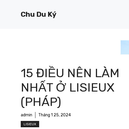
Chuyển
đến
Chu Du Ký
nội
dung
15 ĐIỀU NÊN LÀM
NHẤT Ở LISIEUX
(PHÁP)
admin
Tháng 1 25, 2024
LISIEUX