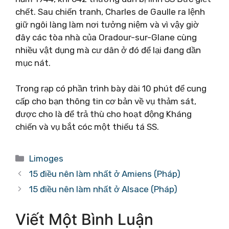
chết. Sau chiến tranh, Charles de Gaulle ra lệnh
giữ ngôi làng làm nơi tưởng niệm và vì vậy giờ
đây các tòa nhà của Oradour-sur-Glane cùng
nhiều vật dụng mà cư dân ở đó để lại đang dần
mục nát.
Trong rạp có phần trình bày dài 10 phút để cung
cấp cho bạn thông tin cơ bản về vụ thảm sát,
được cho là để trả thù cho hoạt động Kháng
chiến và vụ bắt cóc một thiếu tá SS.
Danh
Limoges
mục
15 điều nên làm nhất ở Amiens (Pháp)
15 điều nên làm nhất ở Alsace (Pháp)
Viết Một Bình Luận