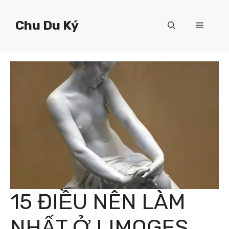
Chuyển
đến
Chu Du Ký
Menu
nội
dung
15 ĐIỀU NÊN LÀM
NHẤT Ở LIMOGES