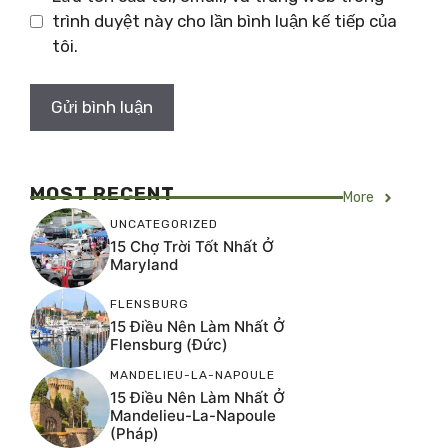
trình duyệt này cho lần bình luận kế tiếp của
tôi.
MOST RECENT
More
UNCATEGORIZED
15 Chợ Trời Tốt Nhất Ở
Maryland
FLENSBURG
15 Điều Nên Làm Nhất Ở
Flensburg (Đức)
MANDELIEU-LA-NAPOULE
15 Điều Nên Làm Nhất Ở
Mandelieu-La-Napoule
(Pháp)