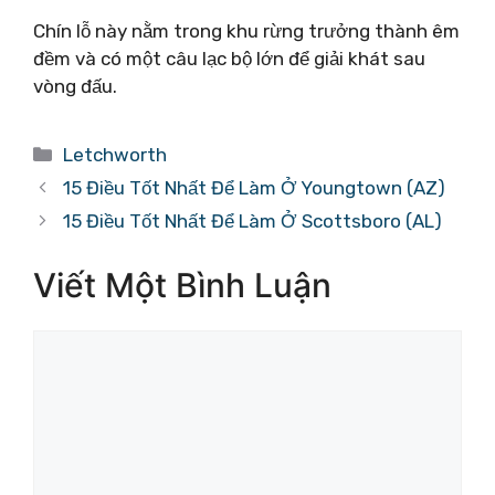
Chín lỗ này nằm trong khu rừng trưởng thành êm
đềm và có một câu lạc bộ lớn để giải khát sau
vòng đấu.
Danh
Letchworth
mục
15 Điều Tốt Nhất Để Làm Ở Youngtown (AZ)
15 Điều Tốt Nhất Để Làm Ở Scottsboro (AL)
Viết Một Bình Luận
Bình
luận