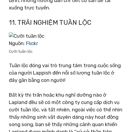
định, nhưng hướng dẫn chi tiết có sẵn để tải
xuống trực tuyến.
11. TRẢI NGHIỆM TUẦN LỘC
Nguồn:
Flickr
Cưỡi tuần lộc
Tuần lộc đóng vai trò trung tâm trong cuộc sống
của người Lappish đến nỗi số lượng tuần lộc ở
đây gần bằng con người!
Bất kỳ thị trấn hoặc khu nghỉ dưỡng nào ở
Lapland đều sẽ có một công ty cung cấp dịch vụ
cưỡi tuần lộc, và tất nhiên, ngoài việc có thể nhìn
thấy những sinh vật duyên dáng này hoạt động
song song, bạn sẽ thấy những cảnh quan khiến
Lapland được mệnh danh là “xứ sở thần tiên