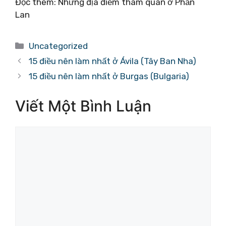
Đọc thêm: Những địa điểm tham quan ở Phần
Lan
Danh
Uncategorized
mục
15 điều nên làm nhất ở Ávila (Tây Ban Nha)
15 điều nên làm nhất ở Burgas (Bulgaria)
Viết Một Bình Luận
Bình
luận