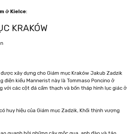
àm ở Kielce
:
MỤC KRAKÓW
hè được xây dựng cho Giám mục Kraków Jakub Zadzik
ng điện kiểu Mannerist này là Tommaso Poncino ở
 với các cột đá cẩm thạch và bốn tháp hình lục giác ở
 có huy hiệu của Giám mục Zadzik, Khối thịnh vượng
 bao quanh bởi những cây mộc qua, anh đào và táo.