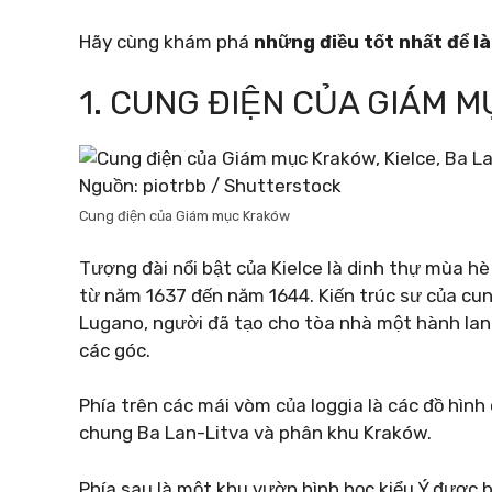
Hãy cùng khám phá
những điều tốt nhất để l
1. CUNG ĐIỆN CỦA GIÁM 
Nguồn: piotrbb / Shutterstock
Cung điện của Giám mục Kraków
Tượng đài nổi bật của Kielce là dinh thự mùa 
từ năm 1637 đến năm 1644. Kiến trúc sư của cu
Lugano, người đã tạo cho tòa nhà một hành lang
các góc.
Phía trên các mái vòm của loggia là các đồ hình
chung Ba Lan-Litva và phân khu Kraków.
Phía sau là một khu vườn hình học kiểu Ý được