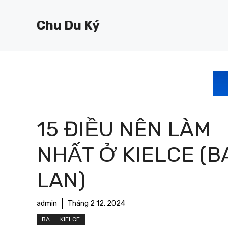
Chuyển
đến
Chu Du Ký
nội
dung
15 ĐIỀU NÊN LÀM
NHẤT Ở KIELCE (B
LAN)
admin
Tháng 2 12, 2024
BA
KIELCE