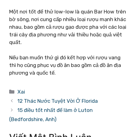
Một nơi tốt để thử low-low là quán Bar How trên
bờ sông, nơi cung cấp nhiều loại rượu mạnh khác
nhau, bao gồm cả rượu gạo được pha với các loại
trái cây địa phương như vải thiều hoặc quả việt
quất.
Nếu bạn muốn thứ gì đó kết hợp với rượu vang
thì họ cũng phục vụ đồ ăn bao gồm cả đồ ăn địa
phương và quốc tế.
Danh
Xai
mục
12 Thác Nước Tuyệt Vời Ở Florida
15 điều tốt nhất để làm ở Luton
(Bedfordshire, Anh)