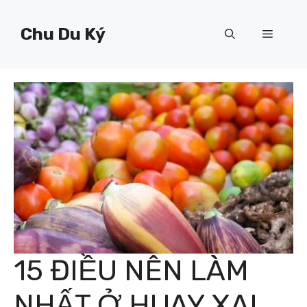
Chuyển
đến
Chu Du Ký
Menu
nội
dung
15 ĐIỀU NÊN LÀM
NHẤT Ở HUAY XAI