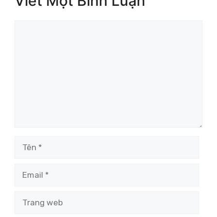
Viết Một Bình Luận
Bình
luận
Tên
Email
Trang
web