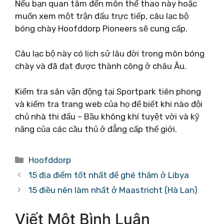
Nếu bạn quan tâm đến môn thể thao này hoặc
muốn xem một trận đấu trực tiếp, câu lạc bộ
bóng chày Hoofddorp Pioneers sẽ cung cấp.
Câu lạc bộ này có lịch sử lâu đời trong môn bóng
chày và đã đạt được thành công ở châu Âu.
Kiểm tra sân vận động tại Sportpark tiên phong
và kiểm tra trang web của họ để biết khi nào đội
chủ nhà thi đấu – Bầu không khí tuyệt vời và kỹ
năng của các cầu thủ ở đẳng cấp thế giới.
Danh
Hoofddorp
mục
15 địa điểm tốt nhất để ghé thăm ở Libya
15 điều nên làm nhất ở Maastricht (Hà Lan)
Viết Một Bình Luận