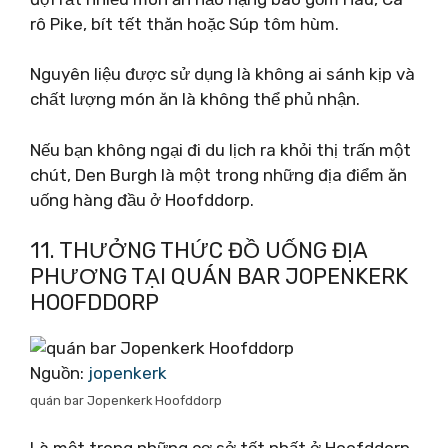
rô Pike, bít tết thăn hoặc Súp tôm hùm.
Nguyên liệu được sử dụng là không ai sánh kịp và
chất lượng món ăn là không thể phủ nhận.
Nếu bạn không ngại đi du lịch ra khỏi thị trấn một
chút, Den Burgh là một trong những địa điểm ăn
uống hàng đầu ở Hoofddorp.
11. THƯỞNG THỨC ĐỒ UỐNG ĐỊA
PHƯƠNG TẠI QUÁN BAR JOPENKERK
HOOFDDORP
Nguồn:
jopenkerk
quán bar Jopenkerk Hoofddorp
Là một trong những cơ sở tốt nhất ở Hoofddorp,