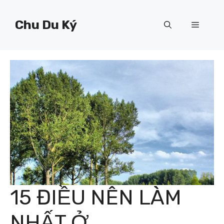
Chuyển
đến
Chu Du Ký
Menu
nội
dung
15 ĐIỀU NÊN LÀM
NHẤT Ở