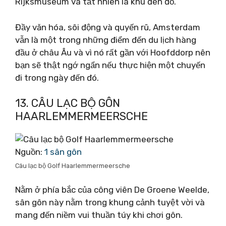
Rijksmuseum và tất nhiên là khu đèn đỏ.
Đầy văn hóa, sôi động và quyến rũ, Amsterdam
vẫn là một trong những điểm đến du lịch hàng
đầu ở châu Âu và vì nó rất gần với Hoofddorp nên
bạn sẽ thật ngớ ngẩn nếu thực hiện một chuyến
đi trong ngày đến đó.
13. CÂU LẠC BỘ GÔN
HAARLEMMERMEERSCHE
Nguồn:
1 sân gôn
Câu lạc bộ Golf Haarlemmermeersche
Nằm ở phía bắc của công viên De Groene Weelde,
sân gôn này nằm trong khung cảnh tuyệt vời và
mang đến niềm vui thuần túy khi chơi gôn.