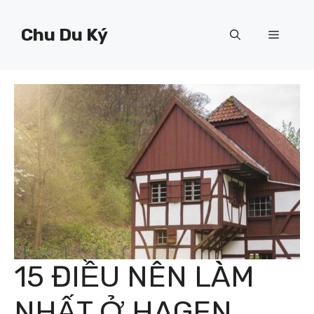
Chuyển
đến
Chu Du Ký
Menu
nội
dung
15 ĐIỀU NÊN LÀM
NHẤT Ở HAGEN