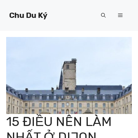
Chuyển
đến
Chu Du Ký
Menu
nội
dung
15 ĐIỀU NÊN LÀM
NHẤT Ở DIJON