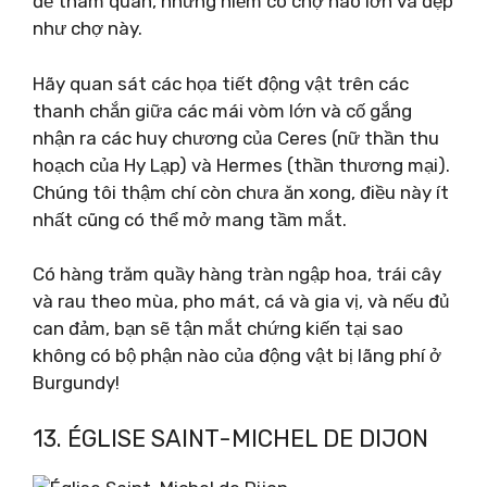
để tham quan, nhưng hiếm có chợ nào lớn và đẹp
như chợ này.
Hãy quan sát các họa tiết động vật trên các
thanh chắn giữa các mái vòm lớn và cố gắng
nhận ra các huy chương của Ceres (nữ thần thu
hoạch của Hy Lạp) và Hermes (thần thương mại).
Chúng tôi thậm chí còn chưa ăn xong, điều này ít
nhất cũng có thể mở mang tầm mắt.
Có hàng trăm quầy hàng tràn ngập hoa, trái cây
và rau theo mùa, pho mát, cá và gia vị, và nếu đủ
can đảm, bạn sẽ tận mắt chứng kiến ​​tại sao
không có bộ phận nào của động vật bị lãng phí ở
Burgundy!
13. ÉGLISE SAINT-MICHEL DE DIJON