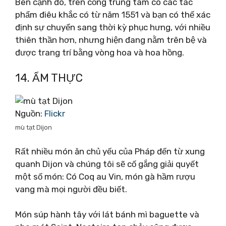
Bên cạnh đó, trên cổng trung tâm có các tác
phẩm điêu khắc có từ năm 1551 và bạn có thể xác
định sự chuyển sang thời kỳ phục hưng, với nhiều
thiên thần hơn, nhưng hiện đang nằm trên bệ và
được trang trí bằng vòng hoa và hoa hồng.
14. ẨM THỰC
Nguồn:
Flickr
mù tạt Dijon
Rất nhiều món ăn chủ yếu của Pháp đến từ xung
quanh Dijon và chúng tôi sẽ cố gắng giải quyết
một số món: Có Coq au Vin, món gà hầm rượu
vang mà mọi người đều biết.
Món súp hành tây với lát bánh mì baguette và