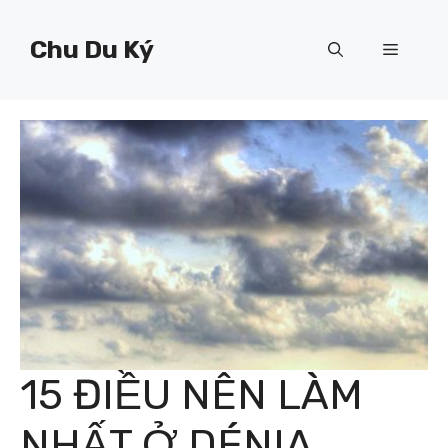
Chuyển
đến
Chu Du Ký
Menu
nội
dung
15 ĐIỀU NÊN LÀM
NHẤT Ở DÉNIA