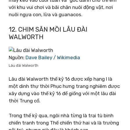
máy kéo vào cuối tuần và “góc dành cho trẻ em”
với khu vui chơi và bãi chăn nuôi động vật, nơi
nuôi ngựa con, lừa và guanacos.
12. CHIM SĂN MỒI LÂU ĐÀI
WALWORTH
Nguồn:
Dave Bailey / Wikimedia
Lâu đài Walworth
Lâu đài Walworth thế kỷ 16 được xếp hạng I là
một dinh thự thời Phục hưng trang nghiêm được
xây dựng vào thế kỷ 16 để giống với một lâu đài
thời Trung cổ.
Trong thế kỷ qua, ngôi nhà từng là trại tù binh
chiến tranh trong Thế chiến thứ hai và là trường
nội trú, nhưng giờ đây là khách sạn.