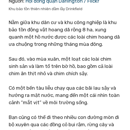
Nguồn:
Hội đồng quận Darlington / Flickr
Khu bảo tồn thiên nhiên đầm lầy Drinkfield
Nằm giữa khu dân cư và khu công nghiệp là khu
bảo tồn động vật hoang dã rộng 8 ha, xung
quanh một hồ nước được các loài chim hoang dã
ưa chuộng trong những tháng mùa đông.
Sau đó, vào mùa xuân, một loạt các loài chim
sinh sản và làm tổ trên bờ hồ, bao gồm cả loài
chim ăn thịt nhỏ và chim chích sậy.
Có một bến tàu liễu chạy qua các bãi lau sậy và
hướng ra mặt nước, mang đến một cái nhìn toàn
cảnh “mắt vịt” về môi trường sống.
Bạn cũng có thể đi theo nhiều con đường mòn đi
bộ xuyên qua các đồng cỏ bụi rậm, rừng cây và