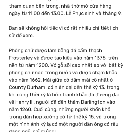
tham quan bên trong, nhà thờ mở cửa hàng
ngày từ 11:00 đến 13:00. Lễ Phục sinh và tháng 9.
Bạn sẽ không hối tiếc vì có rất nhiều chi tiết lịch
sử để xem.
Phông chữ được làm bằng đá cẩm thạch
Frosterley và được tạo kiểu vào năm 1375, trên
nền từ năm 1200. Vỏ gỗ sồi cao nhất so với bất kỳ
phông chữ nào trong nước và được chạm khắc
vào năm 1662. Mái giữa có dầm mái cổ nhất ở
County Durham, có niên đại đến thế kỷ 13, trong
khi cùng thời kỳ là bức tranh khắc đá đương đại
về Henry III, người đã đến thăm Darlington vào
năm 1260. Cuối cùng, những người khốn khổ
trong dàn hợp xướng có từ thế kỷ 15, và trong
một hình ảnh kỳ lạ có một người đàn ông có râu
đang ngủ, chỉ đi ủng!