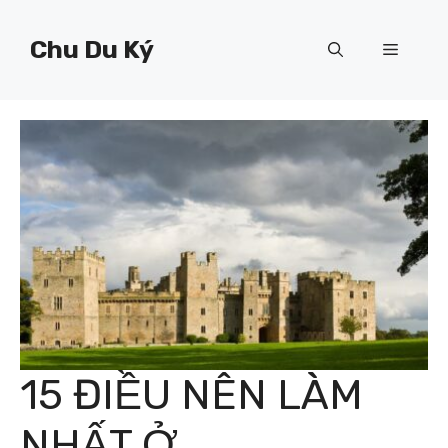
Chuyển
đến
Chu Du Ký
Menu
nội
dung
15 ĐIỀU NÊN LÀM
NHẤT Ở