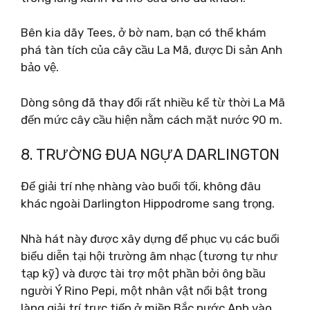
Bên kia dãy Tees, ở bờ nam, bạn có thể khám
phá tàn tích của cây cầu La Mã, được Di sản Anh
bảo vệ.
Dòng sông đã thay đổi rất nhiều kể từ thời La Mã
đến mức cây cầu hiện nằm cách mặt nước 90 m.
8. TRƯỜNG ĐUA NGỰA DARLINGTON
Để giải trí nhẹ nhàng vào buổi tối, không đâu
khác ngoài Darlington Hippodrome sang trọng.
Nhà hát này được xây dựng để phục vụ các buổi
biểu diễn tại hội trường âm nhạc (tương tự như
tạp kỹ) và được tài trợ một phần bởi ông bầu
người Ý Rino Pepi, một nhân vật nổi bật trong
làng giải trí trực tiếp ở miền Bắc nước Anh vào