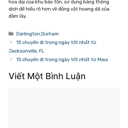
hoa dại của khu bảo tồn, sử dụng bảng thông
dịch để hiểu rõ hơn về động vật hoang dã của
đầm lầy.
Danh
Darlington
,
Durham
mục
15 chuyến đi trong ngày tốt nhất từ ​​
Jacksonville, FL
15 chuyến đi trong ngày tốt nhất từ ​​Maui
Viết Một Bình Luận
Bình
luận