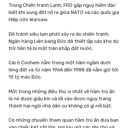
Trong Chiến tranh Lạnh, FRG gặp nguy hiểm đặc
biệt khi xung đột nổ ra giữa NATO và các quốc gia
Hiệp ước Warsaw.
Để tránh siêu lạm phát xảy ra do chiến tranh,
Ngân hàng Liên bang Đức đã thiết lập các kho dự
trữ tiền tệ bí mật trên khắp đất nước.
Cái ở Cochem nằm trong một hầm ngầm dưới
lòng đất và từ năm 1964 đến 1988 đã nắm giữ tới
15 tỷ mác Đức.
Một trong những điều thú vị nhất về hầm trú ẩn
là nó được giấu kín và lối vào được ngụy trang
thành hai ngôi nhà dân cư không có gì nổi bật.
Có những chuyến tham quan hầm trú ẩn đưa bạn
vào chiếc két sắt lớn, nơi lưu giữ các ghi chú và