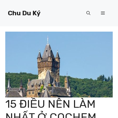
Chuyển
đến
Chu Du Ký
Menu
nội
dung
15 ĐIỀU NÊN LÀM
NHẤT Ở COCHEM