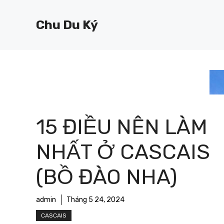
Chuyển
đến
Chu Du Ký
nội
dung
15 ĐIỀU NÊN LÀM
NHẤT Ở CASCAIS
(BỒ ĐÀO NHA)
admin
Tháng 5 24, 2024
CASCAIS