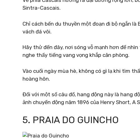
Về phía Cascais hướng ra đại dương rộng lớn, bờ
Sintra-Cascais.
Chỉ cách bến du thuyền một đoạn đi bộ ngắn là 
vách đá vôi.
Hãy thử đến đây, nơi sóng vỗ mạnh hơn để nhìn 
nghe thấy tiếng vang vọng khắp căn phòng.
Vào cuối ngày mùa hè, không có gì lạ khi tìm t
hoàng hôn.
Đối với một số câu đố, hang động này là hang độ
ảnh chuyển động năm 1896 của Henry Short, A S
5. PRAIA DO GUINCHO