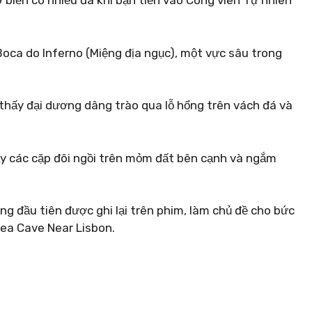
 biển có nhiều đá khi bạn tiến vào Công viên Tự nhiên
Boca do Inferno (Miệng địa ngục), một vực sâu trong
thấy đại dương dâng trào qua lỗ hổng trên vách đá và
hấy các cặp đôi ngồi trên mỏm đất bên cạnh và ngắm
ng đầu tiên được ghi lại trên phim, làm chủ đề cho bức
ea Cave Near Lisbon.