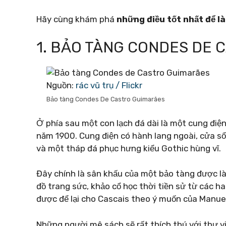
Hãy cùng khám phá
những điều tốt nhất để l
1. BẢO TÀNG CONDES DE 
Nguồn:
rác vũ trụ / Flickr
Bảo tàng Condes De Castro Guimarães
Ở phía sau một con lạch đá dài là một cung điệ
năm 1900. Cung điện có hành lang ngoài, cửa s
và một tháp đá phục hưng kiểu Gothic hùng vĩ.
Đây chính là sân khấu của một bảo tàng được là
đồ trang sức, khảo cổ học thời tiền sử từ các 
được để lại cho Cascais theo ý muốn của Manue
Những người mê sách sẽ rất thích thú với thư vi