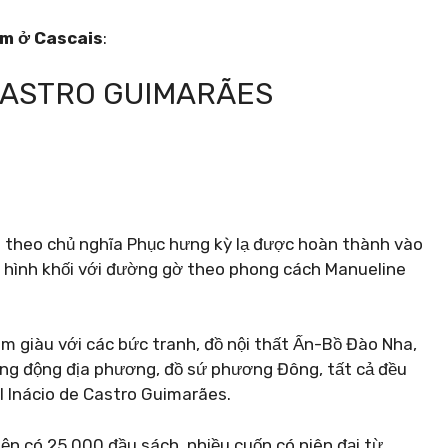
àm ở Cascais
:
CASTRO GUIMARÃES
n theo chủ nghĩa Phục hưng kỳ lạ được hoàn thành vào
ổ hình khối với đường gờ theo phong cách Manueline
m giàu với các bức tranh, đồ nội thất Ấn-Bồ Đào Nha,
hang động địa phương, đồ sứ phương Đông, tất cả đều
l Inácio de Castro Guimarães.
ện có 25.000 đầu sách, nhiều cuốn có niên đại từ