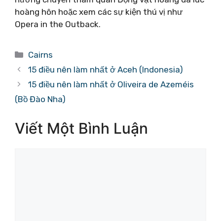
hoàng hôn hoặc xem các sự kiện thú vị như
Opera in the Outback.
Danh
Cairns
mục
15 điều nên làm nhất ở Aceh (Indonesia)
15 điều nên làm nhất ở Oliveira de Azeméis
(Bồ Đào Nha)
Viết Một Bình Luận
Bình
luận