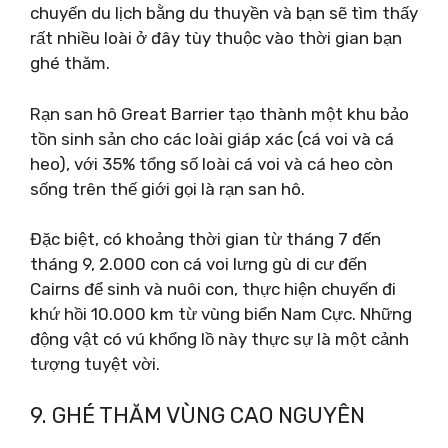
chuyến du lịch bằng du thuyền và bạn sẽ tìm thấy
rất nhiều loài ở đây tùy thuộc vào thời gian bạn
ghé thăm.
Rạn san hô Great Barrier tạo thành một khu bảo
tồn sinh sản cho các loài giáp xác (cá voi và cá
heo), với 35% tổng số loài cá voi và cá heo còn
sống trên thế giới gọi là rạn san hô.
Đặc biệt, có khoảng thời gian từ tháng 7 đến
tháng 9, 2.000 con cá voi lưng gù di cư đến
Cairns để sinh và nuôi con, thực hiện chuyến đi
khứ hồi 10.000 km từ vùng biển Nam Cực. Những
động vật có vú khổng lồ này thực sự là một cảnh
tượng tuyệt vời.
9. GHÉ THĂM VÙNG CAO NGUYÊN