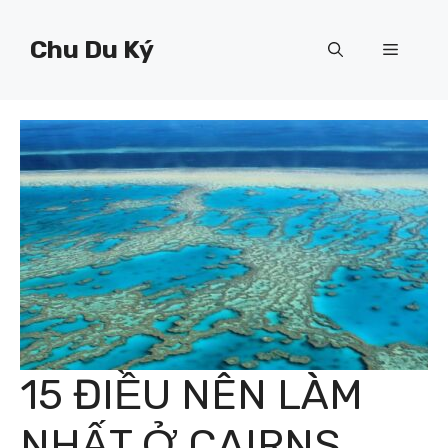
Chuyển
đến
Chu Du Ký
Menu
nội
dung
15 ĐIỀU NÊN LÀM
NHẤT Ở CAIRNS